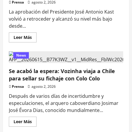
Prensa
agosto 2, 2026
Foo
Fighters
La aprobación del Presidente José Antonio Kast
confirma
gira
volvió a retroceder y alcanzó su nivel más bajo
sudamericana
y
desde...
U2
negocia
su
Leer
Leer Más
vuelta
más
a
acerca
Santiago
de
Pulso
News
Ciudadano:
Aprobación
del
Presidente
Se acabó la espera: Vozinha viaja a Chile
Kast
para sellar su fichaje con Colo Colo
cae
a
25,6%
Prensa
agosto 2, 2026
y
registra
Después de varios días de incertidumbre y
su
especulaciones, el arquero caboverdiano Josimar
nivel
más
José Évora Dias, conocido mundialmente...
bajo
desde
el
Leer
Leer Más
inicio
más
del
acerca
Gobierno