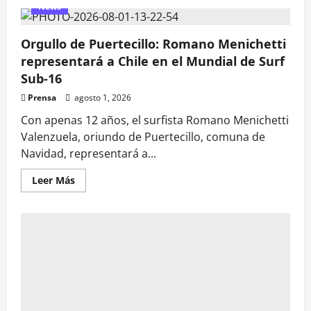
de
News
Se
acabó
la
Orgullo de Puertecillo: Romano Menichetti
espera:
Vozinha
representará a Chile en el Mundial de Surf
viaja
a
Sub-16
Chile
para
Prensa
agosto 1, 2026
sellar
su
Con apenas 12 años, el surfista Romano Menichetti
fichaje
con
Valenzuela, oriundo de Puertecillo, comuna de
Colo
Colo
Navidad, representará a...
Leer
Leer Más
más
acerca
de
Orgullo
de
Puertecillo:
Romano
Menichetti
representará
a
Chile
en
el