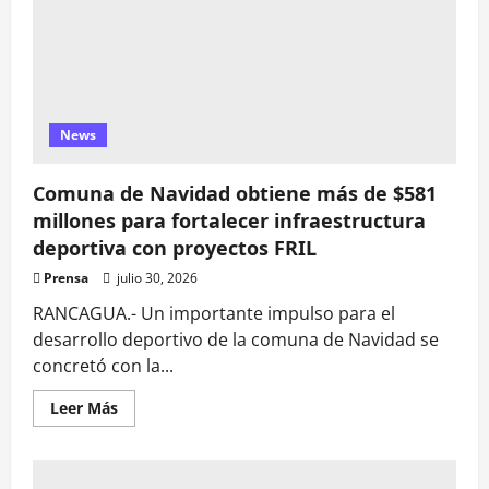
Mundial
de
Surf
Sub-
16
News
Comuna de Navidad obtiene más de $581
millones para fortalecer infraestructura
deportiva con proyectos FRIL
Prensa
julio 30, 2026
RANCAGUA.- Un importante impulso para el
desarrollo deportivo de la comuna de Navidad se
concretó con la...
Leer
Leer Más
más
acerca
de
Comuna
de