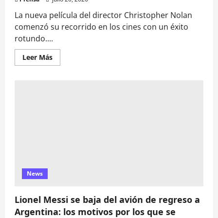
La nueva película del director Christopher Nolan
comenzó su recorrido en los cines con un éxito
rotundo....
Leer
Leer Más
más
acerca
de
«La
Odisea»
conquista
la
taquilla
mundial
y
recupera
su
presupuesto
en
solo
un
fin
News
de
semana
Lionel Messi se baja del avión de regreso a
Argentina: los motivos por los que se