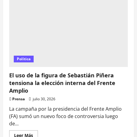
Navidad
obtiene
más
de
$581
millones
para
fortalecer
infraestructura
deportiva
con
proyectos
FRIL
Política
El uso de la figura de Sebastián Piñera
tensiona la elección interna del Frente
Amplio
Prensa
julio 30, 2026
La campaña por la presidencia del Frente Amplio
(FA) sumó un nuevo foco de controversia luego
de...
Leer
Leer Más