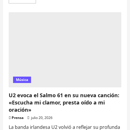
más
acerca
de
El
uso
de
la
figura
de
Sebastián
Piñera
tensiona
la
elección
interna
del
Frente
Amplio
Música
U2 evoca el Salmo 61 en su nueva canción:
«Escucha mi clamor, presta oído a mi
oración»
Prensa
julio 20, 2026
La banda irlandesa U2 volvió a reflejar su profunda