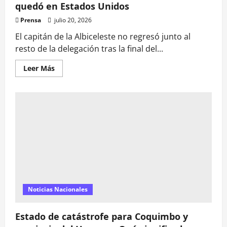
quedó en Estados Unidos
Prensa
julio 20, 2026
El capitán de la Albiceleste no regresó junto al
resto de la delegación tras la final del...
Leer
Leer Más
más
acerca
de
Lionel
Messi
se
baja
del
avión
de
regreso
a
Argentina:
los
motivos
por
los
Noticias Nacionales
que
se
quedó
Estado de catástrofe para Coquimbo y
en
Estados