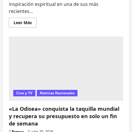
inspiración espiritual en una de sus más
recientes...
Leer
Leer Más
más
acerca
de
U2
evoca
el
Salmo
61
en
su
nueva
canción:
«Escucha
mi
clamor,
presta
oído
Cine y TV
Noticias Nacionales
a
mi
oración»
«La Odisea» conquista la taquilla mundial
y recupera su presupuesto en solo un fin
de semana
Prensa
julio 20, 2026