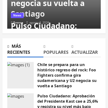
negocia su vuelta a
Santiago
News
Pulso Ciudadano:
Prensa
agosto 2, 2026
Aprobación del
Presidente Kast cae a
MÁS
RECIENTES
POPULARES
ACTUALIZAR
25,6% y registra su
Chile se prepara para un
nivel más bajo desde
histórico regreso del rock: Foo
Fighters confirma gira
el inicio del Gobierno
sudamericana y U2 negocia su
vuelta a Santiago
Prensa
agosto 2, 2026
agosto 2, 2026
Pulso Ciudadano: Aprobación
del Presidente Kast cae a 25,6%
News
y registra su nivel más bajo