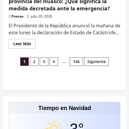
provincia del Huasco: ¿Qué significa la
Unidos
medida decretada ante la emergencia?
Prensa
julio 20, 2026
El Presidente de la República anunció la mañana de
este lunes la declaración de Estado de Catástrofe...
Leer
Leer Más
más
acerca
de
Estado
Paginación
1
2
3
4
…
146
Siguiente
de
catástrofe
para
de
Coquimbo
y
provincia
entradas
del
Huasco:
¿Qué
significa
la
Tiempo en Navidad
medida
decretada
ante
la
emergencia?