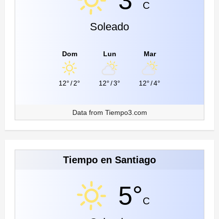
3°
C
Soleado
Dom
Lun
Mar
12°
/
2°
12°
/
3°
12°
/
4°
Data from
Tiempo3.com
Tiempo en Santiago
5°
C