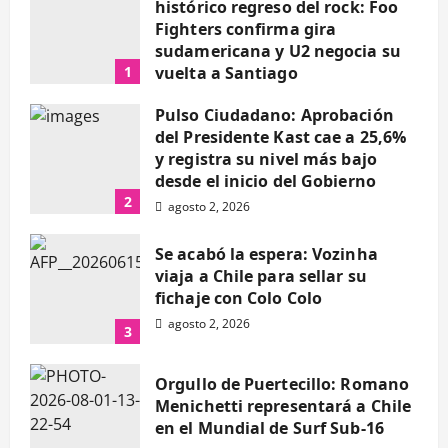
histórico regreso del rock: Foo
obtiene más de $581
Prensa
agosto 1, 2026
Fighters confirma gira
sudamericana y U2 negocia su
millones para
1
vuelta a Santiago
fortalecer
agosto 2, 2026
Pulso Ciudadano: Aprobación
del Presidente Kast cae a 25,6%
infraestructura
y registra su nivel más bajo
desde el inicio del Gobierno
deportiva con
2
agosto 2, 2026
proyectos FRIL
Se acabó la espera: Vozinha
viaja a Chile para sellar su
Prensa
julio 30, 2026
fichaje con Colo Colo
agosto 2, 2026
3
Orgullo de Puertecillo: Romano
Menichetti representará a Chile
en el Mundial de Surf Sub-16