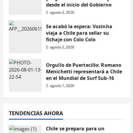
Se acabó la espera:
desde el inicio del Gobierno
agosto 2, 2026
Vozinha viaja a Chile
Se acabó la espera: Vozinha
para sellar su fichaje
viaja a Chile para sellar su
fichaje con Colo Colo
con Colo Colo
News
agosto 2, 2026
Orgullo de
Prensa
agosto 2, 2026
Orgullo de Puertecillo: Romano
Puertecillo: Romano
Menichetti representará a Chile
en el Mundial de Surf Sub-16
Menichetti
agosto 1, 2026
representará a Chile
en el Mundial de Surf
TENDENCIAS AHORA
News
Sub-16
Comuna de Navidad
Chile se prepara para un