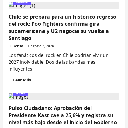
Música
Chile se prepara para un histórico regreso
del rock: Foo Fighters confirma gira
sudamericana y U2 negocia su vuelta a
Santiago
Prensa
agosto 2, 2026
Los fanáticos del rock en Chile podrían vivir un
2027 inolvidable. Dos de las bandas más
influyentes...
Leer
Leer Más
más
acerca
de
News
Chile
se
prepara
Pulso Ciudadano: Aprobación del
para
un
Presidente Kast cae a 25,6% y registra su
histórico
regreso
nivel más bajo desde el inicio del Gobierno
del
rock: