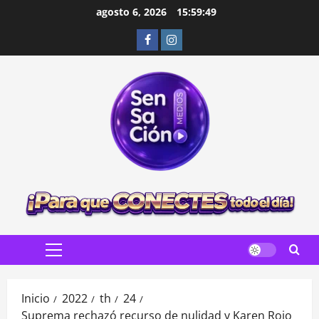
Saltar
agosto 6, 2026
15:59:51
al
Facebook
Instagram
contenido
Menú
principal
Inicio
2022
th
24
Suprema rechazó recurso de nulidad y Karen Rojo