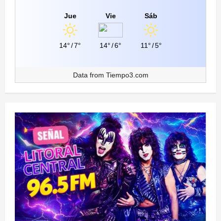
Jue
Vie
Sáb
14°
/
7°
14°
/
6°
11°
/
5°
Data from
Tiempo3.com