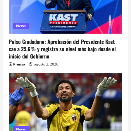
e
e
News
n
Pulso Ciudadano: Aprobación del Presidente Kast
t
cae a 25,6% y registra su nivel más bajo desde el
inicio del Gobierno
r
Prensa
agosto 2, 2026
a
d
a
s
News