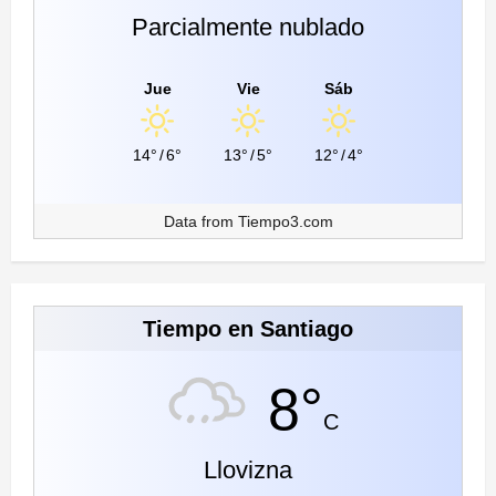
Parcialmente nublado
Jue
Vie
Sáb
14°
/
6°
13°
/
5°
12°
/
4°
Data from
Tiempo3.com
Tiempo en Santiago
8°
C
Llovizna