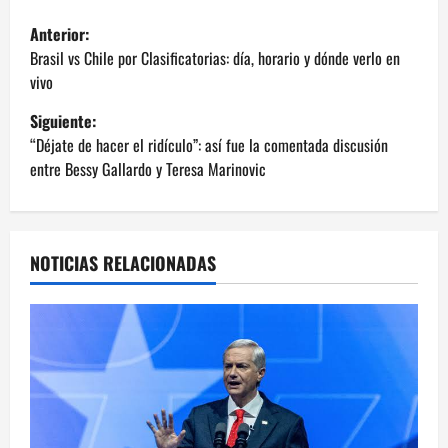
N
Anterior:
a
Brasil vs Chile por Clasificatorias: día, horario y dónde verlo en
vivo
v
Siguiente:
e
“Déjate de hacer el ridículo”: así fue la comentada discusión
entre Bessy Gallardo y Teresa Marinovic
g
a
NOTICIAS RELACIONADAS
c
i
ó
n
d