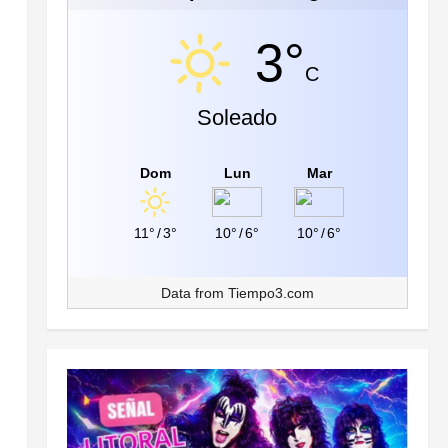
3°
C
Soleado
Dom
Lun
Mar
11°
/
3°
10°
/
6°
10°
/
6°
Data from
Tiempo3.com