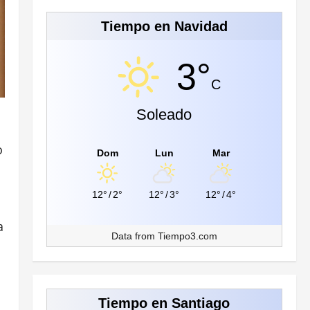
Tiempo en Navidad
3°
C
Soleado
o
Dom
Lun
Mar
12°
/
2°
12°
/
3°
12°
/
4°
a
Data from
Tiempo3.com
Tiempo en Santiago