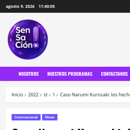
Saltar
agosto 9, 2026
11:40:06
al
contenido
NOSOTROS
NUESTROS PROGRAMAS
CONTACTANOS
Inicio
2022
st
1
Caso Narumi Kurosaki: los hech
Internacional
News