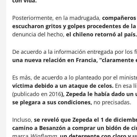
con vida.
Posteriormente, en la madrugada,
compañeros d
escucharon gritos y golpes procedentes de la
denuncia del hecho,
el chileno retornó al país
De acuerdo a la información entregada por los fi
una nueva relación en Francia, “claramente e
Es más, de acuerdo a lo planteado por el ministe
víctima debido a un ataque de celos.
En esa lí
(publicado en 2016
), Zepeda le había dado un
se plegara a sus condiciones,
no precisadas.
Incluso,
se reveló que Zepeda el 1 de diciemb
camino a Besanzón a comprar un bidón de cin
marca
Winflamm
,
un detergente con cloro y u