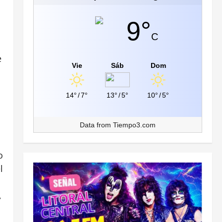
9°
C
e
Vie
Sáb
Dom
14°
/
7°
13°
/
5°
10°
/
5°
Data from
Tiempo3.com
o
l
,