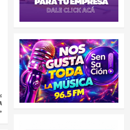
:
A
»