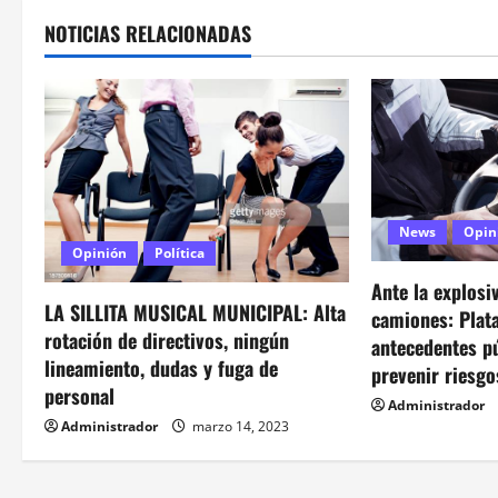
e
NOTICIAS RELACIONADAS
g
a
c
i
News
Opin
ó
Opinión
Política
n
Ante la explosi
LA SILLITA MUSICAL MUNICIPAL: Alta
camiones: Plata
d
rotación de directivos, ningún
antecedentes p
lineamiento, dudas y fuga de
prevenir riesgo
e
personal
Administrador
e
Administrador
marzo 14, 2023
n