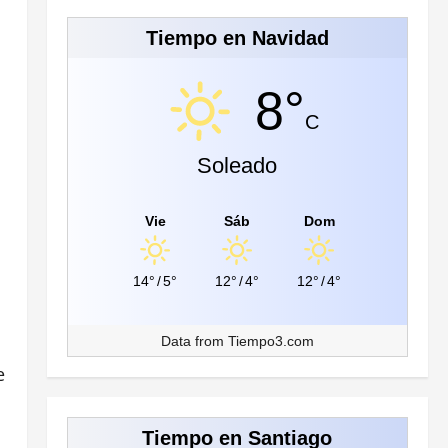
Tiempo en Navidad
8°
C
Soleado
Vie
Sáb
Dom
14°
/
5°
12°
/
4°
12°
/
4°
Data from
Tiempo3.com
e
Tiempo en Santiago