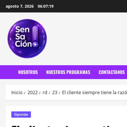
Saltar
agosto 7, 2026
06:07:21
al
contenido
NOSOTROS
NUESTROS PROGRAMAS
CONTACTANOS
Inicio
2022
rd
23
El cliente siempre tiene la raz
Opinión