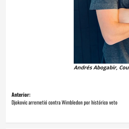
Andrés Abogabir, Cou
N
Anterior:
Djokovic arremetió contra Wimbledon por histórico veto
a
v