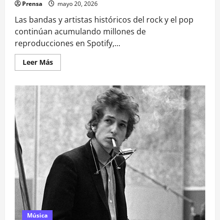
Prensa
mayo 20, 2026
Las bandas y artistas históricos del rock y el pop
continúan acumulando millones de
reproducciones en Spotify,...
Leer
Leer Más
más
acerca
de
El
rock
y
el
pop
clásico
siguen
dominando
Spotify
impulsados
por
biopics
y
redes
sociales
Música