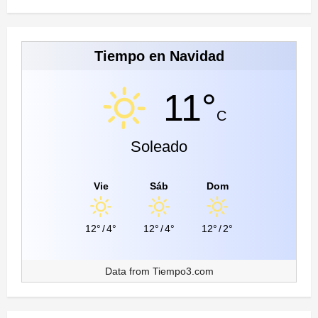
Tiempo en Navidad
11°
C
Soleado
Vie
Sáb
Dom
12°
/
4°
12°
/
4°
12°
/
2°
Data from
Tiempo3.com