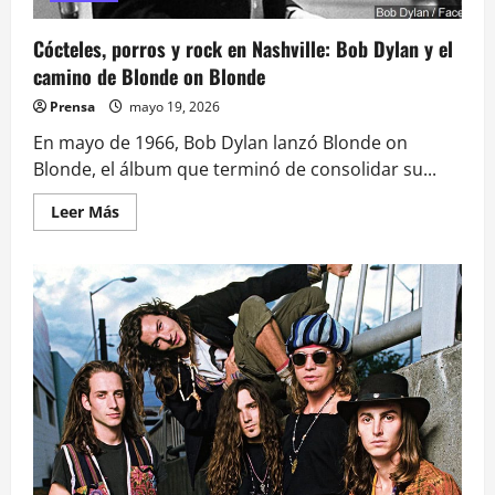
Cócteles, porros y rock en Nashville: Bob Dylan y el
camino de Blonde on Blonde
Prensa
mayo 19, 2026
En mayo de 1966, Bob Dylan lanzó Blonde on
Blonde, el álbum que terminó de consolidar su...
Leer
Leer Más
más
acerca
de
Cócteles,
porros
y
rock
en
Nashville:
Bob
Dylan
y
el
camino
de
Blonde
on
Blonde