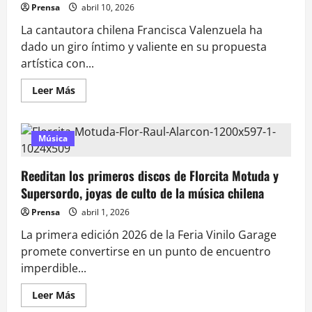
del
Prensa
abril 10, 2026
Rock
&
La cantautora chilena Francisca Valenzuela ha
Roll
y
dado un giro íntimo y valiente en su propuesta
Shakira
queda
artística con...
fuera
en
2026
Leer
Leer Más
más
acerca
de
Francisca
Valenzuela
Música
desafía
los
mitos
Reeditan los primeros discos de Florcita Motuda y
de
la
Supersordo, joyas de culto de la música chilena
maternidad
con
Prensa
abril 1, 2026
su
nuevo
La primera edición 2026 de la Feria Vinilo Garage
sencillo
“Bugambilia”
promete convertirse en un punto de encuentro
imperdible...
Leer
Leer Más
más