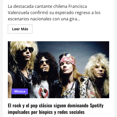
La destacada cantante chilena Francisca
Valenzuela confirmó su esperado regreso a los
escenarios nacionales con una gira...
Leer
Leer Más
más
acerca
de
Francisca
Valenzuela
anuncia
Gira
Nacional
Música
El rock y el pop clásico siguen dominando Spotify
impulsados por biopics y redes sociales