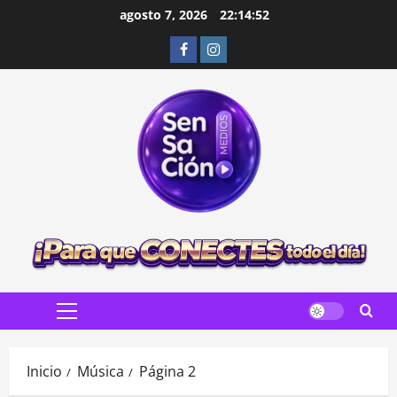
Saltar
agosto 7, 2026
22:14:54
al
Facebook
Instagram
contenido
Menú
principal
Inicio
Música
Página 2