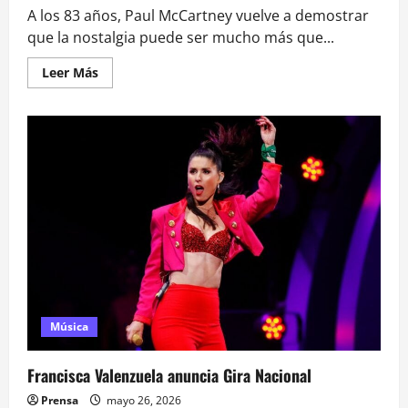
A los 83 años, Paul McCartney vuelve a demostrar
que la nostalgia puede ser mucho más que...
Leer
Leer Más
más
acerca
de
‘The
Boys
of
Dungeon
Lane’
de
Paul
McCartney:
el
mejor
pop
ahora
sí
es
país
para
viejos
Música
Francisca Valenzuela anuncia Gira Nacional
Prensa
mayo 26, 2026