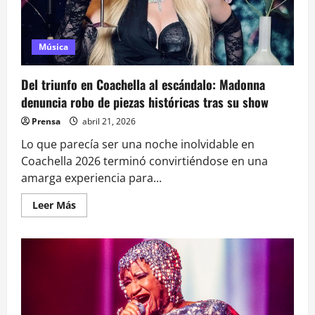
entusiasman
a
sus
fans
Música
Del triunfo en Coachella al escándalo: Madonna
denuncia robo de piezas históricas tras su show
Prensa
abril 21, 2026
Lo que parecía ser una noche inolvidable en
Coachella 2026 terminó convirtiéndose en una
amarga experiencia para...
Leer
Leer Más
más
acerca
de
Del
triunfo
en
Coachella
al
escándalo:
Madonna
denuncia