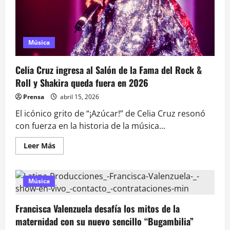
robo
de
piezas
históricas
tras
su
Música
show
Celia Cruz ingresa al Salón de la Fama del Rock &
Roll y Shakira queda fuera en 2026
Prensa
abril 15, 2026
El icónico grito de “¡Azúcar!” de Celia Cruz resonó
con fuerza en la historia de la música...
Leer
Leer Más
más
acerca
de
Celia
Cruz
Música
ingresa
al
Salón
Francisca Valenzuela desafía los mitos de la
de
la
maternidad con su nuevo sencillo “Bugambilia”
Fama