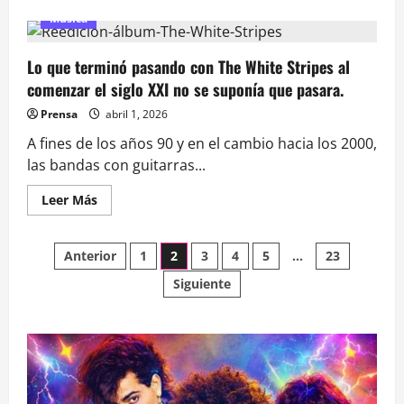
acerca
de
Música
Reeditan
los
primeros
Lo que terminó pasando con The White Stripes al
discos
de
comenzar el siglo XXI no se suponía que pasara.
Florcita
Motuda
Prensa
abril 1, 2026
y
Supersordo,
joyas
A fines de los años 90 y en el cambio hacia los 2000,
de
las bandas con guitarras...
culto
de
la
Leer
Leer Más
música
más
chilena
acerca
de
Paginación
Lo
Anterior
1
2
3
4
5
…
23
que
terminó
Siguiente
de
pasando
con
The
entradas
White
Stripes
al
comenzar
el
siglo
XXI