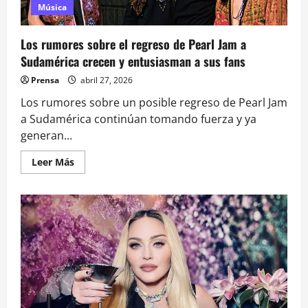
Música
Los rumores sobre el regreso de Pearl Jam a
Sudamérica crecen y entusiasman a sus fans
Prensa
abril 27, 2026
Los rumores sobre un posible regreso de Pearl Jam
a Sudamérica continúan tomando fuerza y ya
generan...
Leer
Leer Más
más
acerca
de
Los
rumores
sobre
el
regreso
de
Pearl
Jam
a
Sudamérica
crecen
y