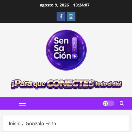
Saltar
agosto 9, 2026
13:24:08
al
Facebook
Instagram
contenido
Menú
principal
Inicio
Gonzalo Feito