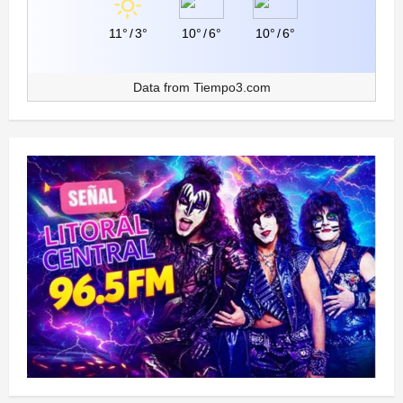
11°
/
3°
10°
/
6°
10°
/
6°
Data from
Tiempo3.com