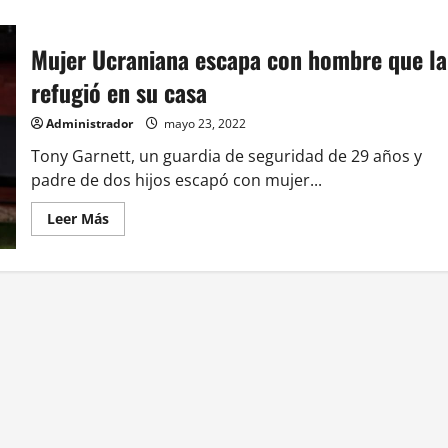
Mujer Ucraniana escapa con hombre que la
refugió en su casa
Administrador
mayo 23, 2022
Tony Garnett, un guardia de seguridad de 29 años y
padre de dos hijos escapó con mujer...
Leer
Leer Más
más
acerca
de
Mujer
Ucraniana
escapa
con
hombre
que
la
refugió
en
su
casa