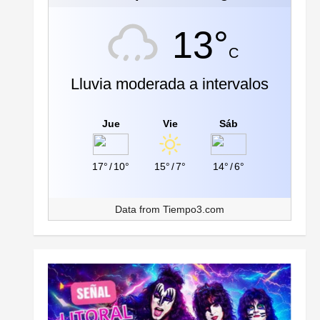
13°
C
Lluvia moderada a intervalos
Jue
Vie
Sáb
17°
/
10°
15°
/
7°
14°
/
6°
Data from
Tiempo3.com