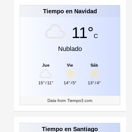
Tiempo en Navidad
11°
C
Nublado
Jue
Vie
Sáb
15°
/
11°
14°
/
5°
13°
/
4°
Data from
Tiempo3.com
Tiempo en Santiago