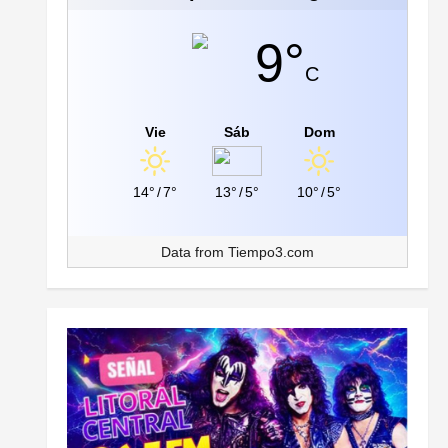
9°
C
Vie
Sáb
Dom
14°
/
7°
13°
/
5°
10°
/
5°
Data from
Tiempo3.com