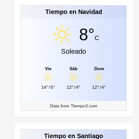
Tiempo en Navidad
8°
C
Soleado
Vie
Sáb
Dom
14°
/
5°
12°
/
4°
12°
/
4°
Data from
Tiempo3.com
Tiempo en Santiago