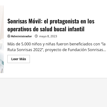
Sonrisas Móvil: el protagonista en los
operativos de salud bucal infantil
Administrador
mayo 8, 2023
Más de 5.000 niños y niñas fueron beneficiados con “la
Ruta Sonrisas 2022”, proyecto de Fundación Sonrisas...
Leer
Leer Más
más
acerca
de
<strong>Sonrisas
Móvil:
el
protagonista
en
los
operativos
de
salud
bucal
infantil</strong>