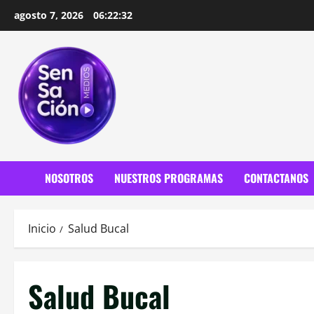
Saltar
agosto 7, 2026
06:22:33
al
contenido
NOSOTROS
NUESTROS PROGRAMAS
CONTACTANOS
Inicio
Salud Bucal
Salud Bucal