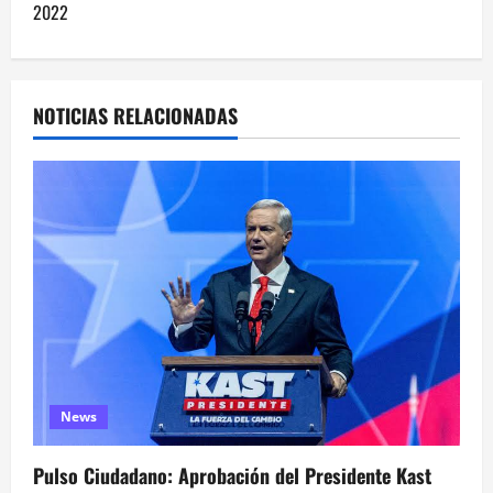
2022
g
a
NOTICIAS RELACIONADAS
c
i
ó
n
d
e
e
News
n
Pulso Ciudadano: Aprobación del Presidente Kast