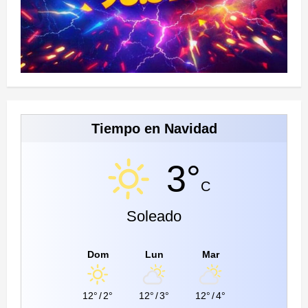
Tiempo en Navidad
3°
C
Soleado
Dom
Lun
Mar
12°
/
2°
12°
/
3°
12°
/
4°