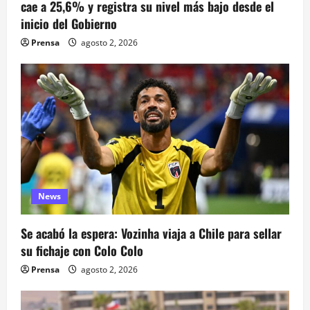
t
cae a 25,6% y registra su nivel más bajo desde el
inicio del Gobierno
r
Prensa
agosto 2, 2026
a
d
a
s
News
Se acabó la espera: Vozinha viaja a Chile para sellar
su fichaje con Colo Colo
Prensa
agosto 2, 2026