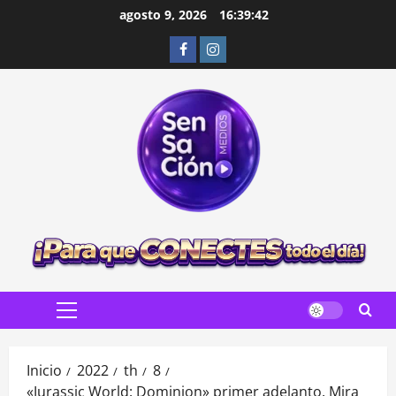
Saltar
agosto 9, 2026
16:39:43
al
Facebook
Instagram
contenido
Menú
principal
Inicio
2022
th
8
«Jurassic World: Dominion» primer adelanto. Mira