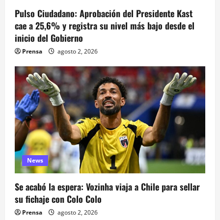
n
Pulso Ciudadano: Aprobación del Presidente Kast
cae a 25,6% y registra su nivel más bajo desde el
t
inicio del Gobierno
r
Prensa
agosto 2, 2026
a
d
a
s
News
Se acabó la espera: Vozinha viaja a Chile para sellar
su fichaje con Colo Colo
Prensa
agosto 2, 2026