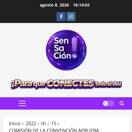
Saltar
agosto 8, 2026
16:14:04
al
Facebook
Instagram
contenido
Menú
principal
Inicio
2022
th
15
COMISIÓN DE LA CONVENCIÓN APRUEBA