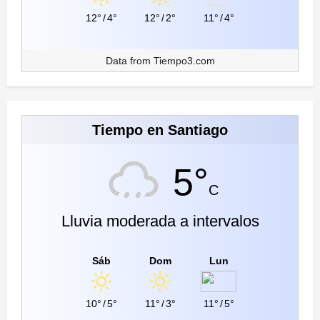
12°
/
4°
12°
/
2°
11°
/
4°
Data from
Tiempo3.com
Tiempo en Santiago
5°
C
Lluvia moderada a intervalos
Sáb
Dom
Lun
10°
/
5°
11°
/
3°
11°
/
5°