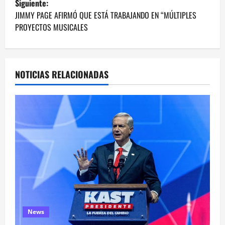
Siguiente:
v
JIMMY PAGE AFIRMÓ QUE ESTÁ TRABAJANDO EN “MÚLTIPLES
e
PROYECTOS MUSICALES
g
a
NOTICIAS RELACIONADAS
c
i
ó
n
d
e
News
e