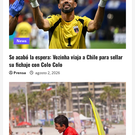
d
a
s
News
Se acabó la espera: Vozinha viaja a Chile para sellar
su fichaje con Colo Colo
Prensa
agosto 2, 2026