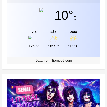
10°
C
Vie
Sáb
Dom
12°
/
5°
10°
/
5°
11°
/
3°
Data from
Tiempo3.com