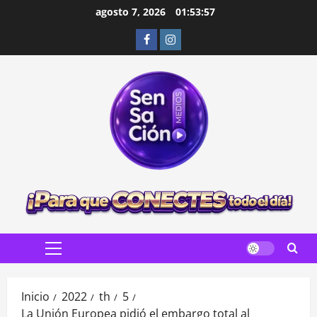
Saltar
agosto 7, 2026
01:53:58
al
Facebook
Instagram
contenido
Menú
principal
Inicio
2022
th
5
La Unión Europea pidió el embargo total al