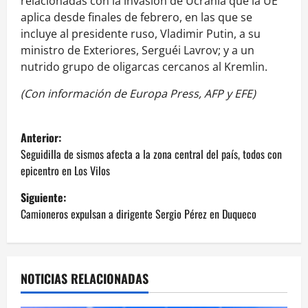
relacionadas con la invasión de Ucrania que la UE
aplica desde finales de febrero, en las que se
incluye al presidente ruso, Vladimir Putin, a su
ministro de Exteriores, Serguéi Lavrov; y a un
nutrido grupo de oligarcas cercanos al Kremlin.
(Con información de Europa Press, AFP y EFE)
N
Anterior:
a
Seguidilla de sismos afecta a la zona central del país, todos con
epicentro en Los Vilos
v
Siguiente:
e
Camioneros expulsan a dirigente Sergio Pérez en Duqueco
g
a
NOTICIAS RELACIONADAS
c