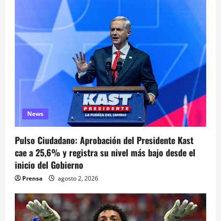
i
ó
n
d
e
News
e
n
Pulso Ciudadano: Aprobación del Presidente Kast
cae a 25,6% y registra su nivel más bajo desde el
t
inicio del Gobierno
r
Prensa
agosto 2, 2026
a