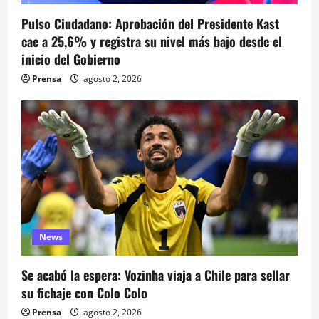
e
Pulso Ciudadano: Aprobación del Presidente Kast
n
cae a 25,6% y registra su nivel más bajo desde el
inicio del Gobierno
t
Prensa
agosto 2, 2026
r
a
d
a
s
News
Se acabó la espera: Vozinha viaja a Chile para sellar
su fichaje con Colo Colo
Prensa
agosto 2, 2026