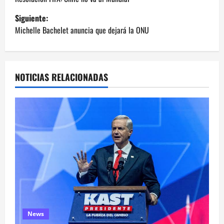
a
Siguiente:
v
Michelle Bachelet anuncia que dejará la ONU
e
g
NOTICIAS RELACIONADAS
a
c
i
ó
n
d
e
News