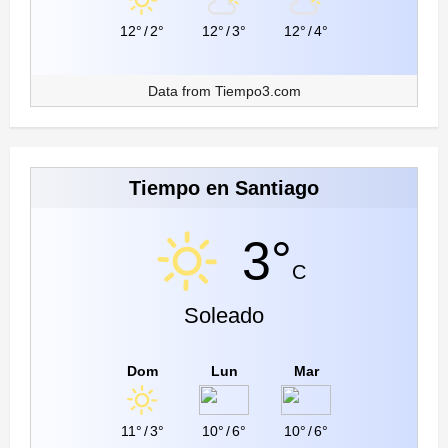
12°
/
2°
12°
/
3°
12°
/
4°
Data from
Tiempo3.com
Tiempo en Santiago
3°
C
Soleado
Dom
Lun
Mar
11°
/
3°
10°
/
6°
10°
/
6°