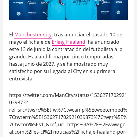
El
Manchester City
, tras anunciar el pasado 10 de
mayo el fichaje de
Erling Haaland
, ha anunciado
este 13 de junio la contratación del futbolista a lo
grande. Haaland firma por cinco temporadas,
hasta junio de 2027, y se ha mostrado muy
satisfecho por su llegada al City en su primera
entrevista.
https://twitter.com/ManCity/status/1536271702921
039873?
ref_src=twsrc%5Etfw%7Ctwcamp%5Etweetembed%
7Ctwterm%5E1536271702921039873%7Ctwgr%5E%
7Ctwcon%5Es1_&ref_url=https%3A%2F%2Fwww.go
al.com%2Fes-cl%2Fnoticias%2Ffichaje-haaland-por-