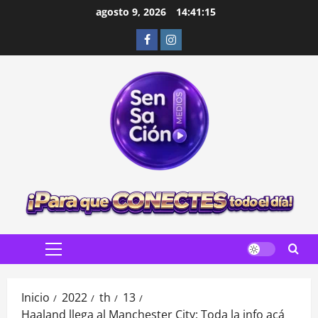
Saltar
agosto 9, 2026
14:41:17
al
Facebook
Instagram
contenido
Menú
principal
Inicio
2022
th
13
Haaland llega al Manchester City: Toda la info acá