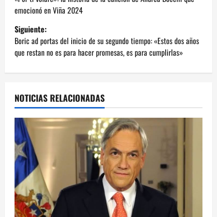
a
emocionó en Viña 2024
v
Siguiente:
e
Boric ad portas del inicio de su segundo tiempo: «Estos dos años
que restan no es para hacer promesas, es para cumplirlas»
g
a
NOTICIAS RELACIONADAS
c
i
ó
n
d
e