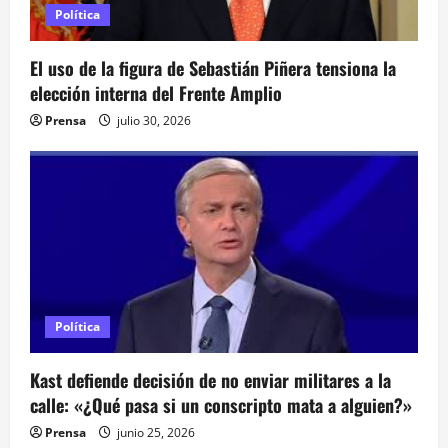
e
Política
n
El uso de la figura de Sebastián Piñera tensiona la
elección interna del Frente Amplio
t
Prensa
julio 30, 2026
r
a
d
a
s
Política
Kast defiende decisión de no enviar militares a la
calle: «¿Qué pasa si un conscripto mata a alguien?»
Prensa
junio 25, 2026