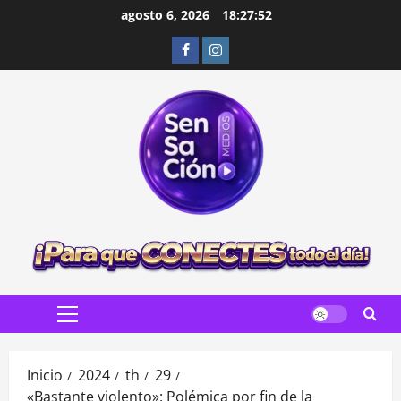
Saltar
agosto 6, 2026
18:27:54
al
Facebook
Instagram
contenido
Menú
principal
Inicio
2024
th
29
«Bastante violento»: Polémica por fin de la