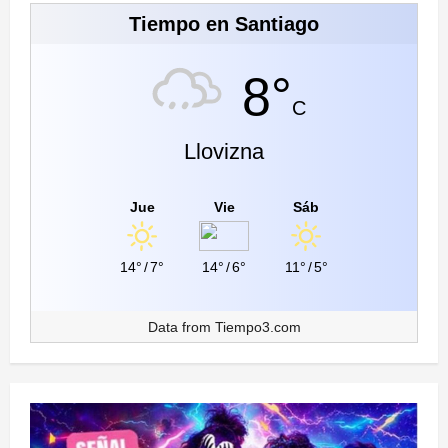
Tiempo en Santiago
8°
C
Llovizna
Jue
Vie
Sáb
14°
/
7°
14°
/
6°
11°
/
5°
Data from
Tiempo3.com