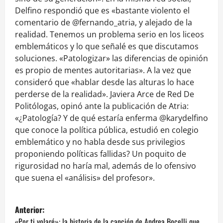
Delfino respondió que es «bastante violento el
comentario de @fernando_atria, y alejado de la
realidad. Tenemos un problema serio en los liceos
emblemáticos y lo que señalé es que discutamos
soluciones. «Patologizar» las diferencias de opinión
es propio de mentes autoritarias». A la vez que
consideró que «hablar desde las alturas lo hace
perderse de la realidad». Javiera Arce de Red De
Politólogas, opinó ante la publicación de Atria:
«¿Patología? Y de qué estaría enferma @karydelfino
que conoce la política pública, estudió en colegio
emblemático y no habla desde sus privilegios
proponiendo políticas fallidas? Un poquito de
rigurosidad no haría mal, además de lo ofensivo
que suena el «análisis» del profesor».
N
Anterior:
«Por ti volaré»: la historia de la canción de Andrea Bocelli que