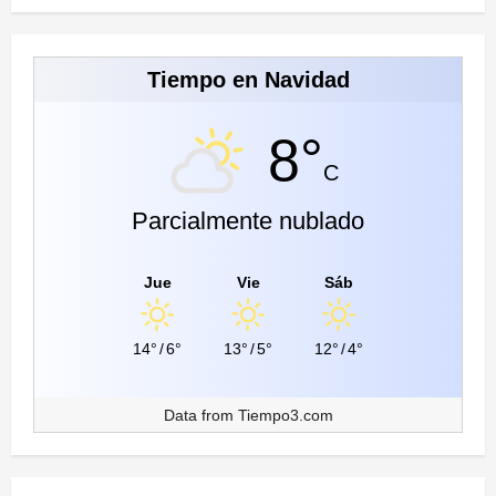
Tiempo en Navidad
8°
C
Parcialmente nublado
Jue
Vie
Sáb
14°
/
6°
13°
/
5°
12°
/
4°
Data from
Tiempo3.com