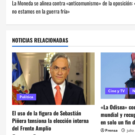
La Moneda se alinea contra «anticomunismo» de la oposición: 
a
no estamos en la guerra fría»
v
e
NOTICIAS RELACIONADAS
g
a
c
i
Cine y TV
N
ó
Política
«La Odisea» con
n
El uso de la figura de Sebastián
mundial y recu
Piñera tensiona la elección interna
d
en solo un fin 
del Frente Amplio
Prensa
julio