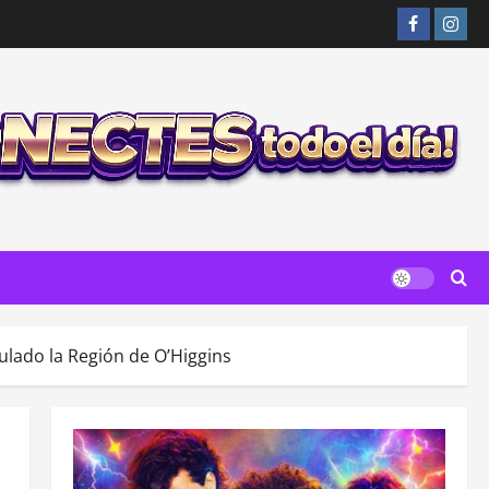
Facebook
Insta
culado la Región de O’Higgins