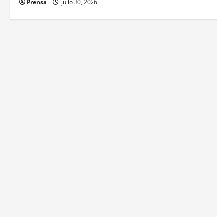
e
Prensa
julio 30, 2026
e
n
t
r
a
d
a
s