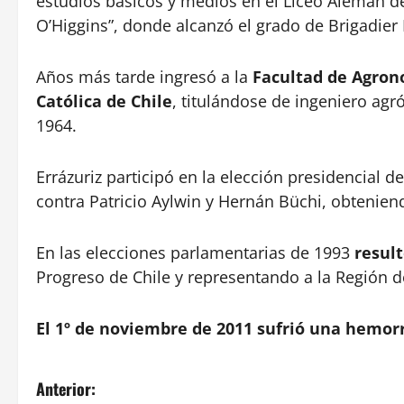
estudios básicos y medios en el Liceo Alemán de
O’Higgins”, donde alcanzó el grado de Brigadier
Años más tarde ingresó a la
Facultad de Agrono
Católica de Chile
, titulándose de ingeniero a
1964.
Errázuriz participó en la elección presidencial 
contra Patricio Aylwin y Hernán Büchi, obtenien
En las elecciones parlamentarias de 1993
resul
Progreso de Chile y representando a la Región d
El 1º de noviembre de 2011 sufrió una hemor
N
Anterior: