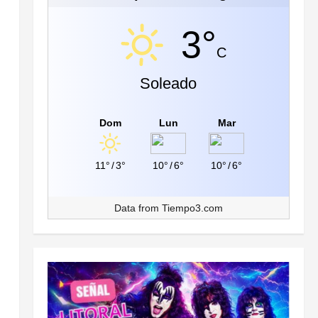
3°
C
Soleado
Dom
Lun
Mar
11°
/
3°
10°
/
6°
10°
/
6°
Data from
Tiempo3.com
s