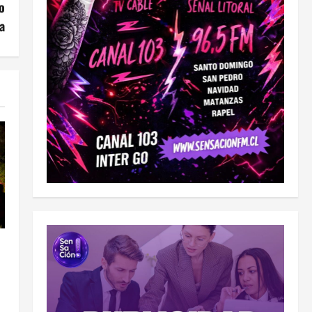
o
a
a