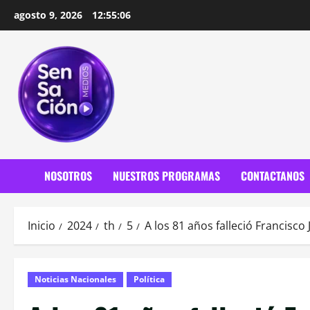
Saltar
agosto 9, 2026
12:55:08
al
contenido
NOSOTROS
NUESTROS PROGRAMAS
CONTACTANOS
Inicio
2024
th
5
A los 81 años falleció Francisco
Noticias Nacionales
Política