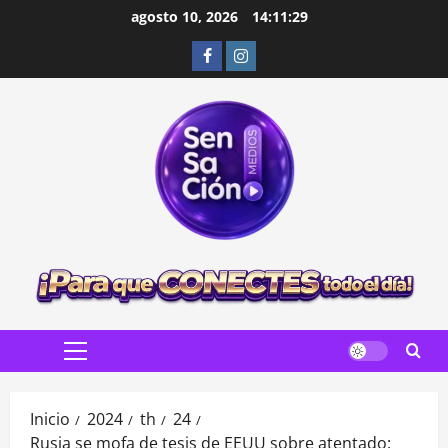
Saltar
agosto 10, 2026
14:11:31
al
Facebook
Instagram
contenido
Menú
principal
Inicio
2024
th
24
Rusia se mofa de tesis de EEUU sobre atentado: