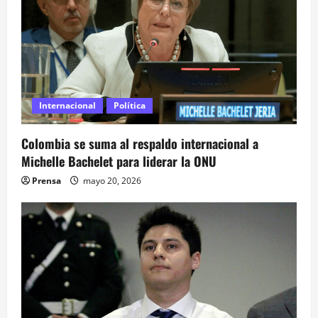
r
a
d
a
Internacional
Política
s
Colombia se suma al respaldo internacional a
Michelle Bachelet para liderar la ONU
Prensa
mayo 20, 2026