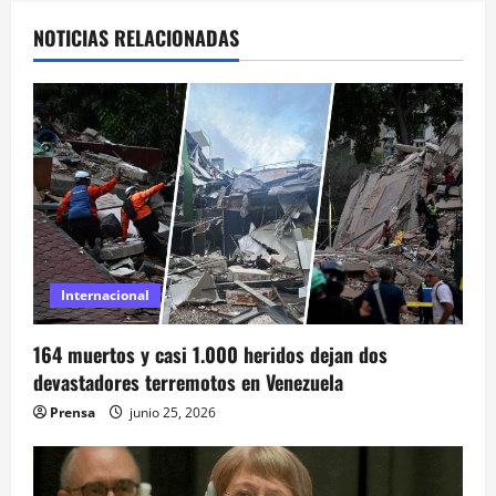
g
NOTICIAS RELACIONADAS
a
c
i
ó
n
d
Internacional
e
164 muertos y casi 1.000 heridos dejan dos
e
devastadores terremotos en Venezuela
Prensa
junio 25, 2026
n
t