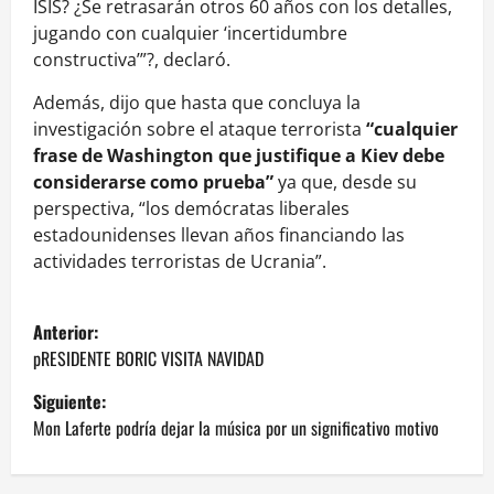
ISIS? ¿Se retrasarán otros 60 años con los detalles,
jugando con cualquier ‘incertidumbre
constructiva’”?, declaró.
Además, dijo que hasta que concluya la
investigación sobre el ataque terrorista
“cualquier
frase de Washington que justifique a Kiev debe
considerarse como prueba”
ya que, desde su
perspectiva, “los demócratas liberales
estadounidenses llevan años financiando las
actividades terroristas de Ucrania”.
N
Anterior:
a
pRESIDENTE BORIC VISITA NAVIDAD
Siguiente:
v
Mon Laferte podría dejar la música por un significativo motivo
e