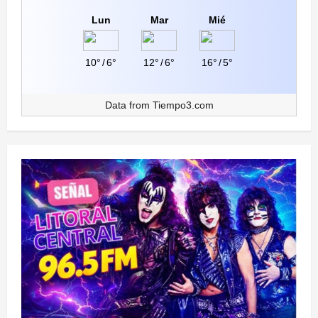
Lun
Mar
Mié
10°
/
6°
12°
/
6°
16°
/
5°
Data from
Tiempo3.com