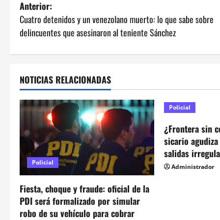
N
Anterior:
Cuatro detenidos y un venezolano muerto: lo que sabe sobre
a
delincuentes que asesinaron al teniente Sánchez
v
e
NOTICIAS RELACIONADAS
g
a
Policial
c
¿Frontera sin c
sicario agudiza
i
salidas irregula
Policial
Administrador
ó
Fiesta, choque y fraude: oficial de la
n
PDI será formalizado por simular
d
robo de su vehículo para cobrar