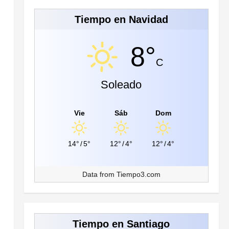
Tiempo en Navidad
8°
C
Soleado
Vie
Sáb
Dom
14°
/
5°
12°
/
4°
12°
/
4°
Data from
Tiempo3.com
Tiempo en Santiago