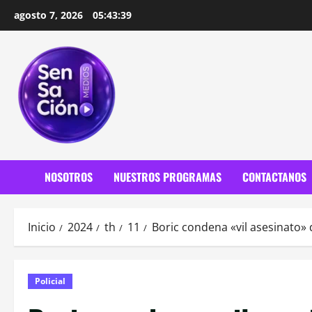
Saltar
agosto 7, 2026
05:43:40
al
contenido
NOSOTROS
NUESTROS PROGRAMAS
CONTACTANOS
Inicio
2024
th
11
Boric condena «vil asesinato»
Policial