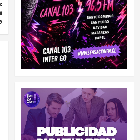
:
an
y