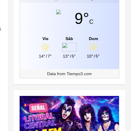
9°
C
s
Vie
Sáb
Dom
14°
/
7°
13°
/
5°
10°
/
5°
Data from
Tiempo3.com