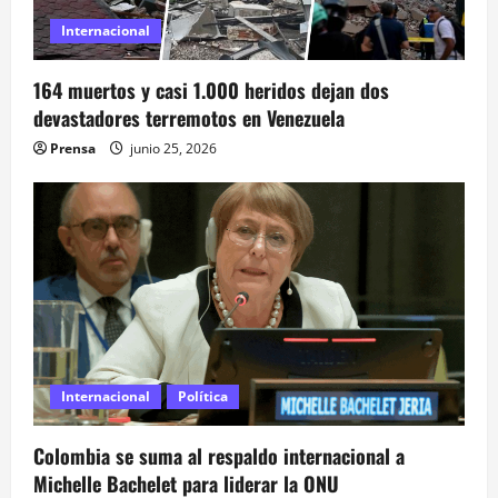
e
Internacional
e
164 muertos y casi 1.000 heridos dejan dos
n
devastadores terremotos en Venezuela
t
Prensa
junio 25, 2026
r
a
d
a
s
Internacional
Política
Colombia se suma al respaldo internacional a
Michelle Bachelet para liderar la ONU