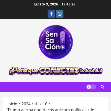
Saltar
agosto 9, 2026
13:45:27
al
Facebook
Instagram
contenido
Menú
principal
Inicio
2024
th
16
Trump afirma que Harris aplicará políticas «de