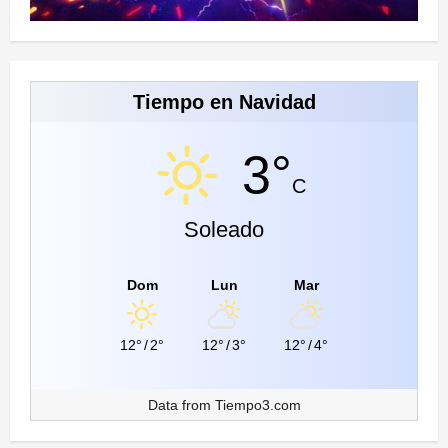
Tiempo en Navidad
3°
C
Soleado
Dom
Lun
Mar
12°
/
2°
12°
/
3°
12°
/
4°
Data from
Tiempo3.com