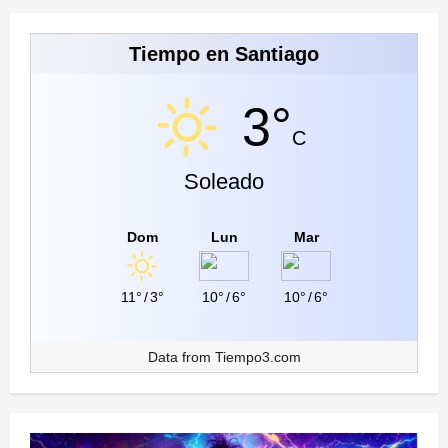
Tiempo en Santiago
3°
C
Soleado
Dom
Lun
Mar
11°
/
3°
10°
/
6°
10°
/
6°
Data from
Tiempo3.com