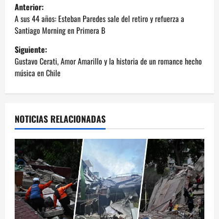
N
Anterior:
a
A sus 44 años: Esteban Paredes sale del retiro y refuerza a
Santiago Morning en Primera B
v
Siguiente:
e
Gustavo Cerati, Amor Amarillo y la historia de un romance hecho
música en Chile
g
a
NOTICIAS RELACIONADAS
c
i
ó
n
d