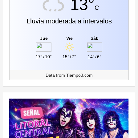
13°
C
Lluvia moderada a intervalos
Jue
Vie
Sáb
17°
/
10°
15°
/
7°
14°
/
6°
Data from
Tiempo3.com