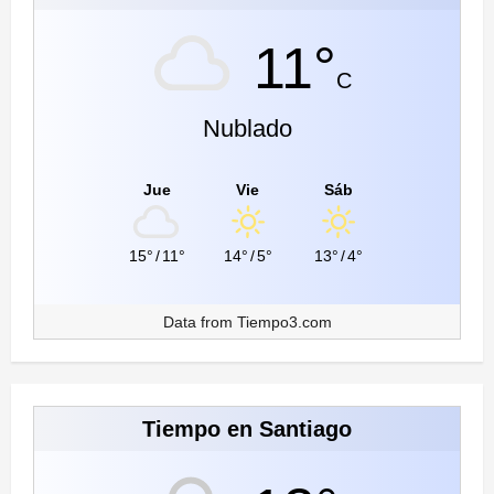
11°
C
Nublado
Jue
Vie
Sáb
15°
/
11°
14°
/
5°
13°
/
4°
Data from
Tiempo3.com
Tiempo en Santiago