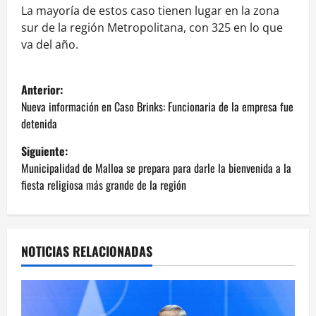
La mayoría de estos caso tienen lugar en la zona
sur de la región Metropolitana, con 325 en lo que
va del año.
N
Anterior:
a
Nueva información en Caso Brinks: Funcionaria de la empresa fue
detenida
v
Siguiente:
e
Municipalidad de Malloa se prepara para darle la bienvenida a la
fiesta religiosa más grande de la región
g
a
NOTICIAS RELACIONADAS
c
i