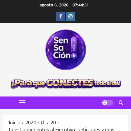
Saltar
agosto 6, 2026
07:44:33
al
Facebook
Instagram
contenido
Menú
principal
Inicio
2024
th
20
Cuestionamientos al Ejecutivo, peticiones y más: