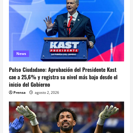
ó
n
d
e
e
News
n
Pulso Ciudadano: Aprobación del Presidente Kast
t
cae a 25,6% y registra su nivel más bajo desde el
inicio del Gobierno
r
Prensa
agosto 2, 2026
a
d
a