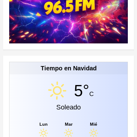
Tiempo en Navidad
5°
C
Soleado
Lun
Mar
Mié