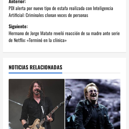
Anterior:
a
PDI alerta por nuevo tipo de estafa realizada con Inteligencia
Artificial: Criminales clonan voces de personas
v
Siguiente:
e
Hermano de Jorge Matute reveló reacción de su madre ante serie
de Netflix: «Terminó en la clínica»
g
a
NOTICIAS RELACIONADAS
c
i
ó
n
d