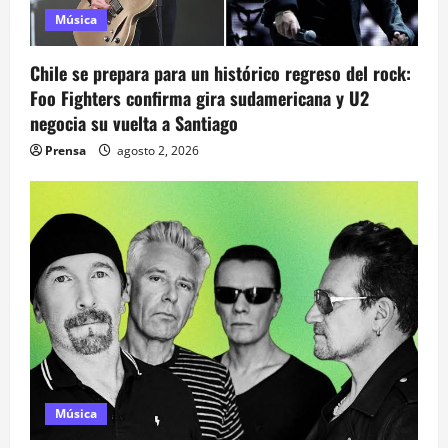
e
Música
e
Chile se prepara para un histórico regreso del rock:
n
Foo Fighters confirma gira sudamericana y U2
negocia su vuelta a Santiago
t
Prensa
agosto 2, 2026
r
a
d
a
s
Música