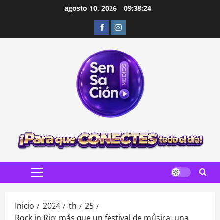
Saltar
agosto 10, 2026
09:38:25
al
Facebook
Instagram
contenido
Menú
principal
Inicio
2024
th
25
Rock in Rio: más que un festival de música, una