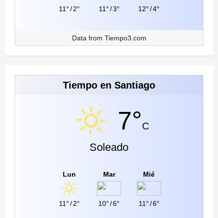
11°
/
2°
11°
/
3°
12°
/
4°
Data from
Tiempo3.com
Tiempo en Santiago
7°
C
Soleado
Lun
Mar
Mié
11°
/
2°
10°
/
6°
11°
/
6°