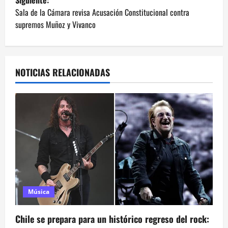
e
Sala de la Cámara revisa Acusación Constitucional contra
supremos Muñoz y Vivanco
g
a
NOTICIAS RELACIONADAS
c
i
ó
n
d
e
Música
e
Chile se prepara para un histórico regreso del rock: