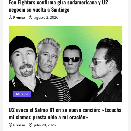
n
Foo Fighters confirma gira sudamericana y U2
negocia su vuelta a Santiago
t
Prensa
agosto 2, 2026
r
a
d
a
s
Música
U2 evoca el Salmo 61 en su nueva canción: «Escucha
mi clamor, presta oído a mi oración»
Prensa
julio 20, 2026