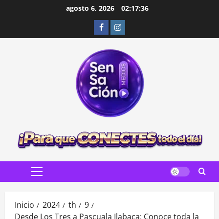
Saltar
agosto 6, 2026
02:17:37
al
Facebook
Instagram
contenido
Menú
principal
Inicio
2024
th
9
Desde Los Tres a Pascuala Ilabaca: Conoce toda la