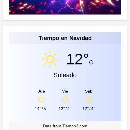
Tiempo en Navidad
12°
C
Soleado
Jue
Vie
Sáb
14°
/
5°
12°
/
4°
12°
/
4°
Data from
Tiempo3.com