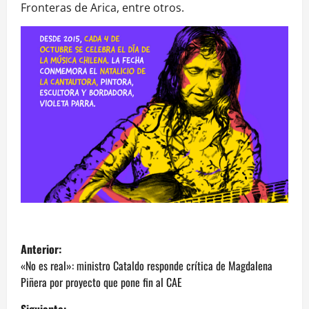
Fronteras de Arica, entre otros.
N
Anterior:
a
«No es real»: ministro Cataldo responde crítica de Magdalena
Piñera por proyecto que pone fin al CAE
v
Siguiente: