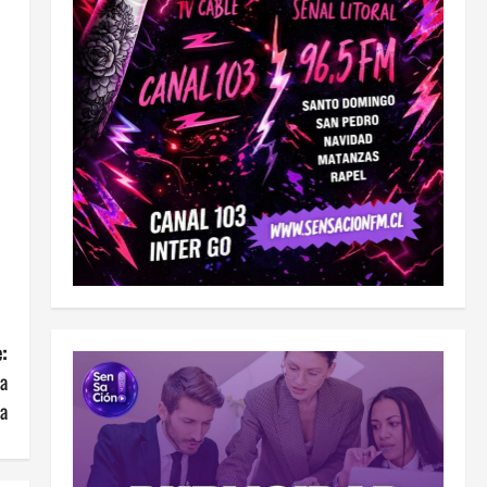
:
la
ca