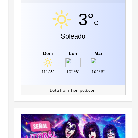
3°
C
Soleado
Dom
Lun
Mar
11°
/
3°
10°
/
6°
10°
/
6°
Data from
Tiempo3.com