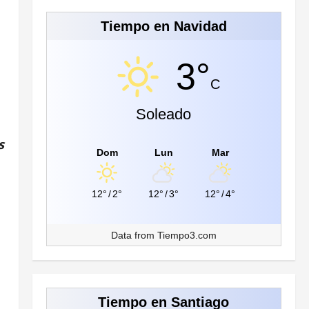
Tiempo en Navidad
3°
C
Soleado
s
Dom
Lun
Mar
12°
/
2°
12°
/
3°
12°
/
4°
Data from
Tiempo3.com
Tiempo en Santiago