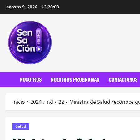
Saltar
agosto 9, 2026
13:20:05
al
contenido
NOSOTROS
NUESTROS PROGRAMAS
CONTACTANOS
Inicio
2024
nd
22
Ministra de Salud reconoce qu
Salud