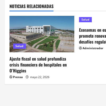
e
NOTICIAS RELACIONADAS
g
a
Salud
c
Exosomas en est
promete renovar
i
desafíos regula
Salud
Administrador
ó
Ajuste fiscal en salud profundiza
n
crisis financiera de hospitales en
d
O’Higgins
Prensa
mayo 22, 2026
e
e
n