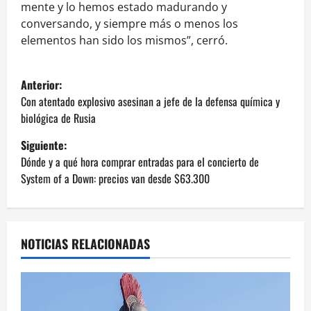
mente y lo hemos estado madurando y
conversando, y siempre más o menos los
elementos han sido los mismos”, cerró.
N
Anterior:
a
Con atentado explosivo asesinan a jefe de la defensa química y
biológica de Rusia
v
Siguiente:
e
Dónde y a qué hora comprar entradas para el concierto de
System of a Down: precios van desde $63.300
g
a
NOTICIAS RELACIONADAS
c
i