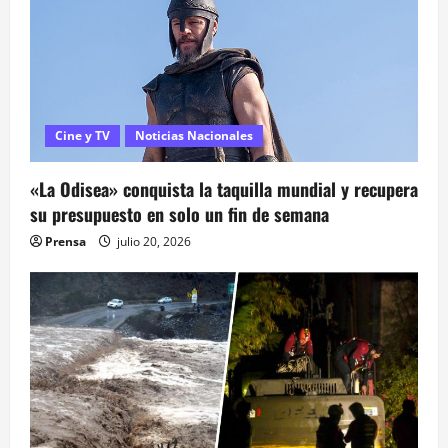
ó
n
d
e
Cine y TV
Noticias Nacionales
e
«La Odisea» conquista la taquilla mundial y recupera
n
su presupuesto en solo un fin de semana
t
Prensa
julio 20, 2026
r
a
d
a