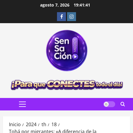
Saltar
agosto 7, 2026
19:41:43
al
Facebook
Instagram
contenido
Menú
principal
Inicio
2024
th
18
Tohá por migrantes: «A diferencia de la