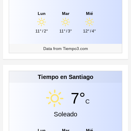
Lun
Mar
Mié
11°
/
2°
11°
/
3°
12°
/
4°
Data from
Tiempo3.com
Tiempo en Santiago
7°
C
Soleado
Lun
Mar
Mié