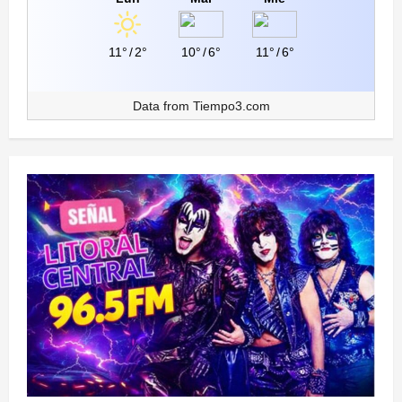
11°
/
2°
10°
/
6°
11°
/
6°
Data from
Tiempo3.com