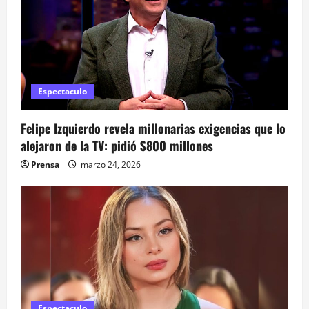
d
a
s
Espectaculo
Felipe Izquierdo revela millonarias exigencias que lo
alejaron de la TV: pidió $800 millones
Prensa
marzo 24, 2026
Espectaculo