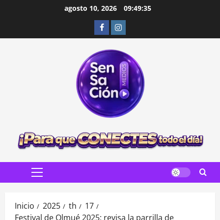
Saltar
agosto 10, 2026
09:49:36
al
Facebook
Instagram
contenido
Menú
principal
Inicio
2025
th
17
Festival de Olmué 2025: revisa la parrilla de