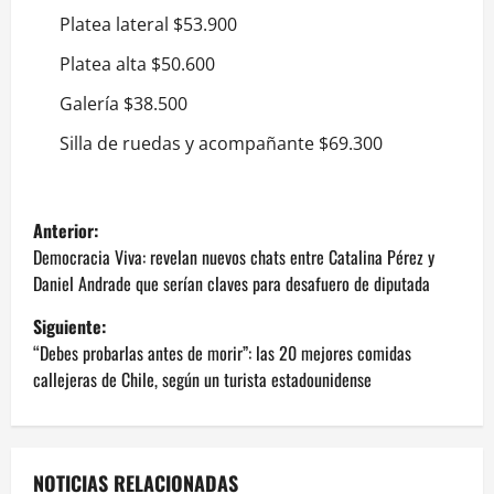
Platea lateral $53.900
Platea alta $50.600
Galería $38.500
Silla de ruedas y acompañante $69.300
N
Anterior:
a
Democracia Viva: revelan nuevos chats entre Catalina Pérez y
Daniel Andrade que serían claves para desafuero de diputada
v
Siguiente:
e
“Debes probarlas antes de morir”: las 20 mejores comidas
callejeras de Chile, según un turista estadounidense
g
a
NOTICIAS RELACIONADAS