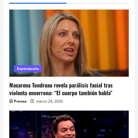
c
i
ó
n
d
e
Espectaculo
e
Macarena Tondreau revela parálisis facial tras
n
violenta encerrona: “El cuerpo también habla”
t
Prensa
marzo 24, 2026
r
a