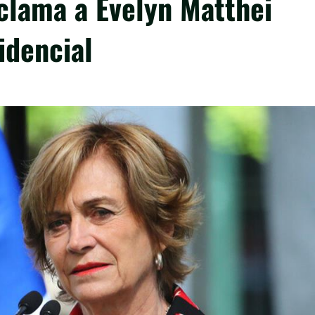
clama a Evelyn Matthei
idencial