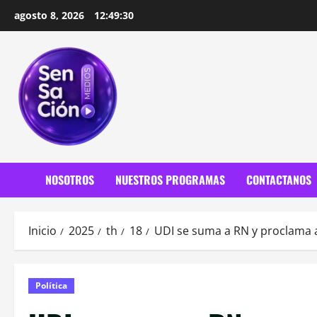
Saltar
agosto 8, 2026
12:49:32
al
contenido
NOSOTROS
NUESTROS PROGRAMAS
CONTACTANOS
Inicio
2025
th
18
UDI se suma a RN y proclama a
Política