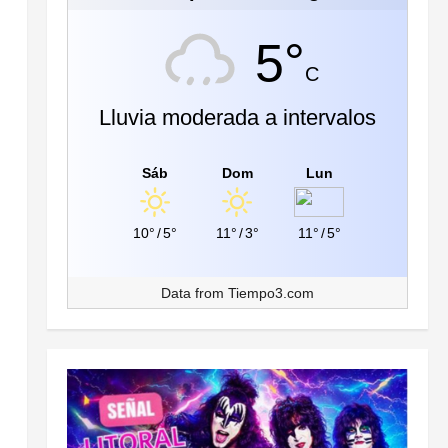
5°
C
Lluvia moderada a intervalos
Sáb
Dom
Lun
10°
/
5°
11°
/
3°
11°
/
5°
Data from
Tiempo3.com