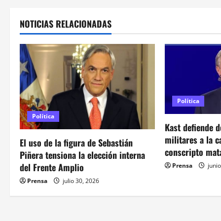
e
NOTICIAS RELACIONADAS
g
a
c
i
Política
ó
Política
Kast defiende d
n
militares a la 
El uso de la figura de Sebastián
conscripto mat
Piñera tensiona la elección interna
d
del Frente Amplio
Prensa
junio
e
Prensa
julio 30, 2026
e