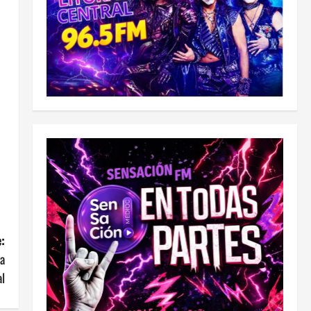
:
la
al