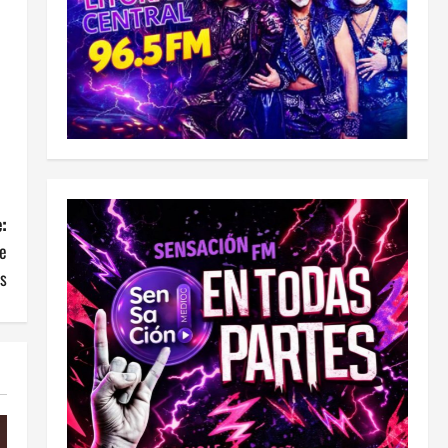
:
de
es