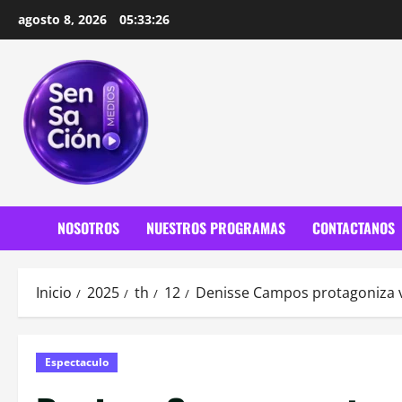
Saltar
agosto 8, 2026
05:33:28
al
contenido
NOSOTROS
NUESTROS PROGRAMAS
CONTACTANOS
Inicio
2025
th
12
Denisse Campos protagoniza vi
Espectaculo