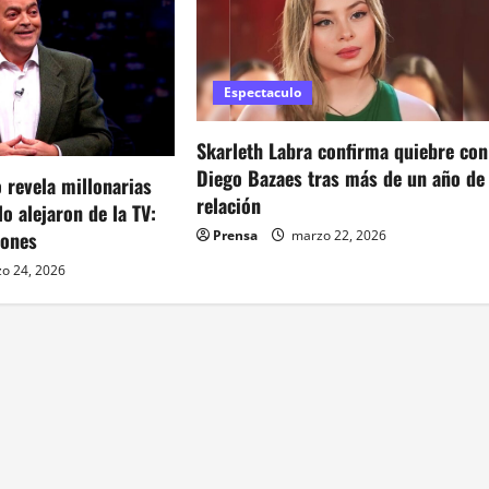
Espectaculo
Skarleth Labra confirma quiebre con
Diego Bazaes tras más de un año de
o revela millonarias
relación
lo alejaron de la TV:
lones
Prensa
marzo 22, 2026
o 24, 2026