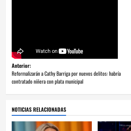
N
Anterior:
Reformalizarán a Cathy Barriga por nuevos delitos: habría
a
contratado niñera con plata municipal
v
e
NOTICIAS RELACIONADAS
g
a