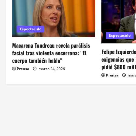
c
i
Espectaculo
ó
Espectaculo
Macarena Tondreau revela parálisis
n
Felipe Izquierd
facial tras violenta encerrona: “El
d
exigencias que 
cuerpo también habla”
pidió $800 mil
Prensa
marzo 24, 2026
e
Prensa
marz
e
n
t
r