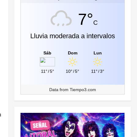
7°
C
Lluvia moderada a intervalos
Sáb
Dom
Lun
11°
/
5°
10°
/
5°
11°
/
3°
Data from
Tiempo3.com
a