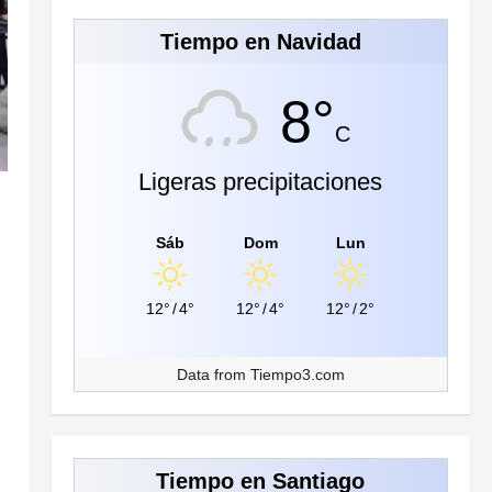
Tiempo en Navidad
8°
C
Ligeras precipitaciones
Sáb
Dom
Lun
12°
/
4°
12°
/
4°
12°
/
2°
Data from
Tiempo3.com
Tiempo en Santiago