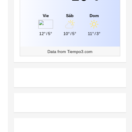
Vie
Sáb
Dom
12°
/
5°
10°
/
5°
11°
/
3°
Data from
Tiempo3.com