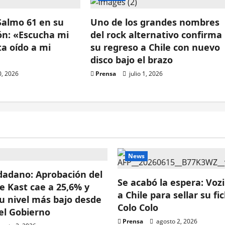
Salmo 61 en su
Uno de los grandes nombres
ón: «Escucha mi
del rock alternativo confirma
ta oído a mi
su regreso a Chile con nuevo
disco bajo el brazo
0, 2026
Prensa
julio 1, 2026
News
dadano: Aprobación del
Se acabó la espera: Voz
e Kast cae a 25,6% y
a Chile para sellar su fi
su nivel más bajo desde
Colo Colo
del Gobierno
Prensa
agosto 2, 2026