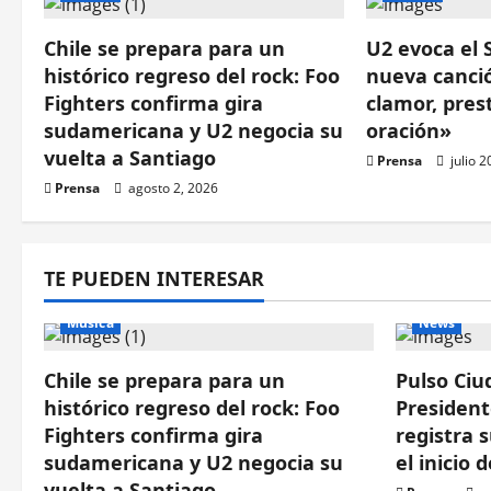
a
Chile se prepara para un
U2 evoca el 
c
histórico regreso del rock: Foo
nueva canci
i
Fighters confirma gira
clamor, pres
sudamericana y U2 negocia su
oración»
ó
vuelta a Santiago
Prensa
julio 2
n
Prensa
agosto 2, 2026
d
TE PUEDEN INTERESAR
e
Música
News
e
n
Chile se prepara para un
Pulso Ciu
histórico regreso del rock: Foo
President
t
Fighters confirma gira
registra 
sudamericana y U2 negocia su
el inicio 
r
vuelta a Santiago