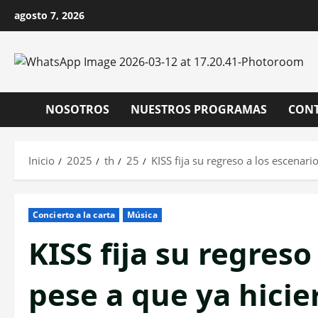
Saltar
agosto 7, 2026
al
contenido
NOSOTROS
NUESTROS PROGRAMAS
CON
Inicio
2025
th
25
KISS fija su regreso a los escenar
Concierto a la carta
Música
KISS fija su regreso
pese a que ya hicie