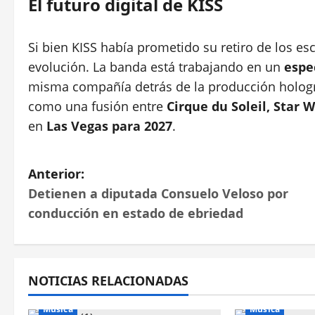
El futuro digital de KISS
Si bien KISS había prometido su retiro de los es
evolución. La banda está trabajando en un
espe
misma compañía detrás de la producción holog
como una fusión entre
Cirque du Soleil, Star 
en
Las Vegas para 2027
.
N
Anterior:
Detienen a diputada Consuelo Veloso por
a
conducción en estado de ebriedad
v
e
NOTICIAS RELACIONADAS
g
Música
Música