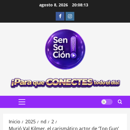
Saltar
agosto 8, 2026
20:08:15
al
Facebook
Instagram
contenido
Menú
principal
Inicio
2025
nd
2
Murió Val Kilmer, el carismático actor de ‘Top Gun’