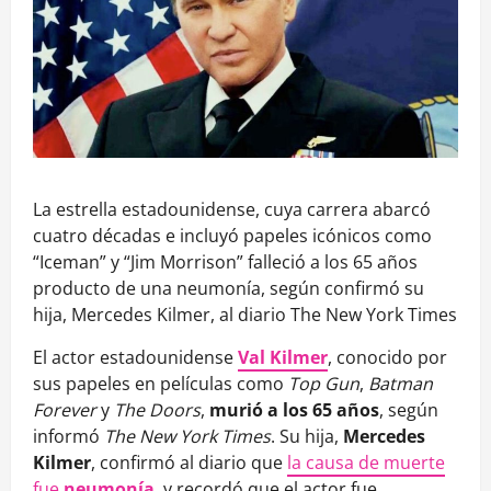
La estrella estadounidense, cuya carrera abarcó
cuatro décadas e incluyó papeles icónicos como
“Iceman” y “Jim Morrison” falleció a los 65 años
producto de una neumonía, según confirmó su
hija, Mercedes Kilmer, al diario The New York Times
El actor estadounidense
Val Kilmer
, conocido por
sus papeles en películas como
Top Gun
,
Batman
Forever
y
The Doors
,
murió a los 65 años
, según
informó
The New York Times
. Su hija,
Mercedes
Kilmer
, confirmó al diario que
la causa de muerte
fue
neumonía
, y recordó que el actor fue