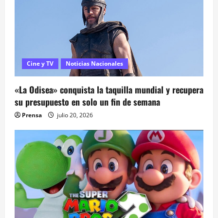
n
d
e
Cine y TV
Noticias Nacionales
e
«La Odisea» conquista la taquilla mundial y recupera
n
su presupuesto en solo un fin de semana
t
Prensa
julio 20, 2026
r
a
d
a