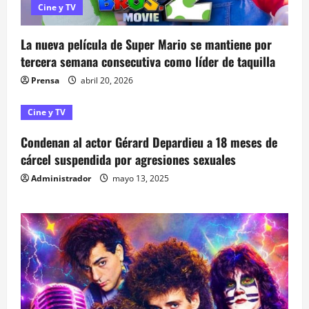
s
Cine y TV
La nueva película de Super Mario se mantiene por
tercera semana consecutiva como líder de taquilla
Prensa
abril 20, 2026
Cine y TV
Condenan al actor Gérard Depardieu a 18 meses de
cárcel suspendida por agresiones sexuales
Administrador
mayo 13, 2025