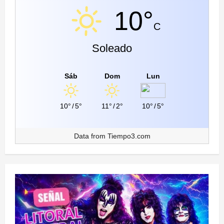
10°
C
Soleado
Sáb
Dom
Lun
10°
/
5°
11°
/
2°
10°
/
5°
Data from
Tiempo3.com