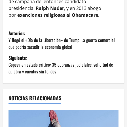
de campaña del entonces candidato
presidencial
Ralph Nader
, y en 2013 abogó
por
exenciones religiosas al Obamacare
.
N
Anterior:
a
Y llegó el «Día de la Liberación» de Trump: La guerra comercial
que podría sacudir la economía global
v
Siguiente:
e
Copesa en estado crítico: 35 cobranzas judiciales, solicitud de
quiebra y cuentas sin fondos
g
a
NOTICIAS RELACIONADAS
c
i
ó