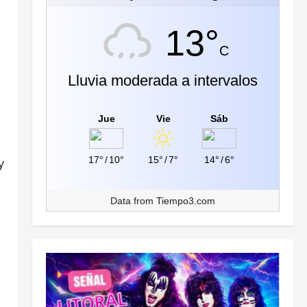
13°
C
Lluvia moderada a intervalos
Jue
Vie
Sáb
17°
/
10°
15°
/
7°
14°
/
6°
y
Data from
Tiempo3.com