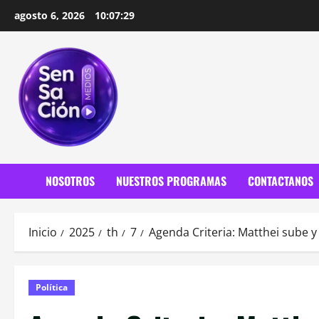
Saltar
agosto 6, 2026
10:07:31
al
contenido
NOSOTROS
NUESTROS PROGRAMAS
CONTACTANOS
Inicio
2025
th
7
Agenda Criteria: Matthei sube y
Política