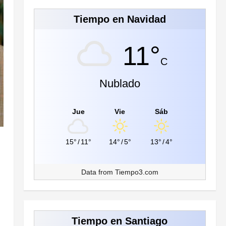
Tiempo en Navidad
11°
C
Nublado
Jue
Vie
Sáb
15°
/
11°
14°
/
5°
13°
/
4°
Data from
Tiempo3.com
Tiempo en Santiago