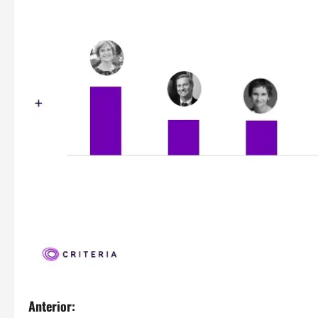
N
Anterior: