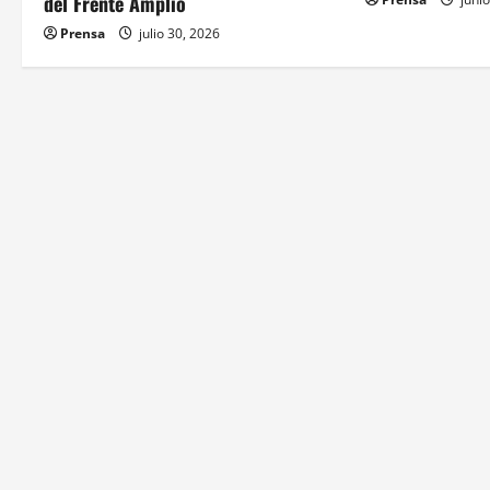
e
del Frente Amplio
Prensa
julio 30, 2026
e
n
t
r
a
d
a
s