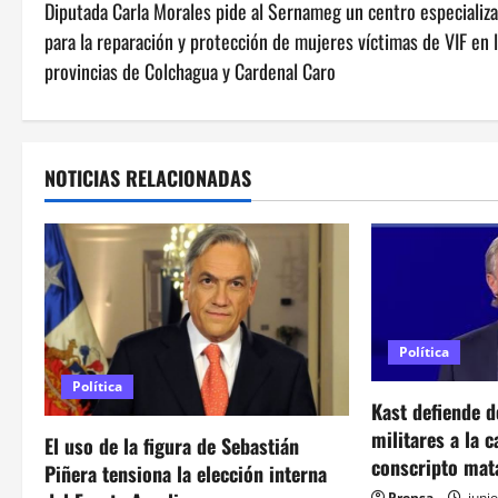
Diputada Carla Morales pide al Sernameg un centro especializ
a
para la reparación y protección de mujeres víctimas de VIF en 
v
provincias de Colchagua y Cardenal Caro
e
g
NOTICIAS RELACIONADAS
a
c
i
ó
Política
Política
n
Kast defiende d
militares a la 
d
El uso de la figura de Sebastián
conscripto mat
Piñera tensiona la elección interna
Prensa
junio