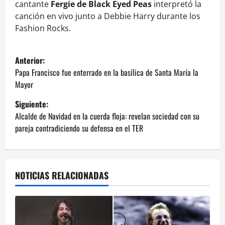
cantante
Fergie de Black Eyed Peas
interpretó la
canción en vivo junto a Debbie Harry durante los
Fashion Rocks.
N
Anterior:
a
Papa Francisco fue enterrado en la basílica de Santa María la
Mayor
v
Siguiente:
e
Alcalde de Navidad en la cuerda floja: revelan sociedad con su
pareja contradiciendo su defensa en el TER
g
a
NOTICIAS RELACIONADAS
c
i