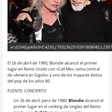
xr:d:DAEypk0o5rE:4250,j:7932362510391808045,t:230
El 26 de abril de 1980, Blondie alcanzó el primer
lugar en Reino Unido con «Call Me», tema central
de «American Gigolo» y uno de los mayores éxitos
del pop de los años 80.
FUENTE: CONCIERTO
Un 26 de abril, pero de 1980,
Blondie
alcanzó el
primer lugar en el ranking de singles del Reino