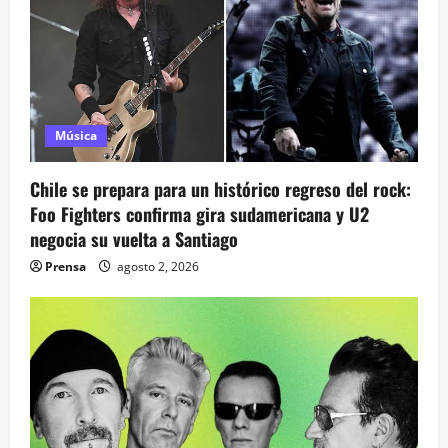
ó
n
d
e
Música
e
Chile se prepara para un histórico regreso del rock:
n
Foo Fighters confirma gira sudamericana y U2
negocia su vuelta a Santiago
t
Prensa
agosto 2, 2026
r
a
d
a