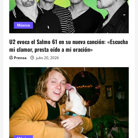
s
Música
U2 evoca el Salmo 61 en su nueva canción: «Escucha
mi clamor, presta oído a mi oración»
Prensa
julio 20, 2026