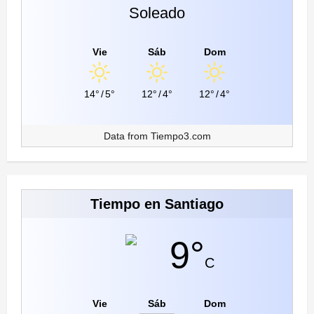
Soleado
Vie
Sáb
Dom
14°
/
5°
12°
/
4°
12°
/
4°
Data from
Tiempo3.com
Tiempo en Santiago
9°
C
Vie
Sáb
Dom