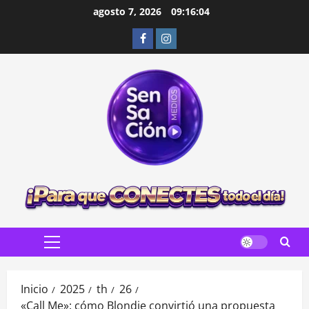
Saltar
agosto 7, 2026
09:16:05
al
Facebook
Instagram
contenido
Menú
principal
Inicio
2025
th
26
«Call Me»: cómo Blondie convirtió una propuesta