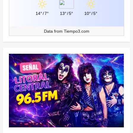
14°
/
7°
13°
/
5°
10°
/
5°
Data from
Tiempo3.com