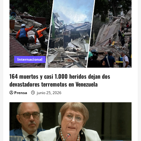
i
ó
n
d
e
Internacional
e
164 muertos y casi 1.000 heridos dejan dos
n
devastadores terremotos en Venezuela
t
Prensa
junio 25, 2026
r
a
d