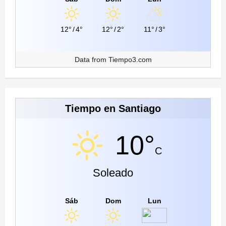
12°
/
4°
12°
/
2°
11°
/
3°
Data from
Tiempo3.com
Tiempo en Santiago
10°
C
Soleado
Sáb
Dom
Lun