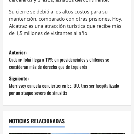
Su cierre se debió a los altos costos para su
mantención, comparado con otras prisiones. Hoy,
Alcatraz es una atracción turística que recibe más
de 1,5 millones de visitantes al año.
N
Anterior:
a
Cadem: Tohá llega a 11% en presidenciales y chilenos se
consideran más de derecha que de izquierda
v
Siguiente:
e
Morrissey cancela conciertos en EE. UU. tras ser hospitalizado
por un ataque severo de sinusitis
g
a
NOTICIAS RELACIONADAS
c