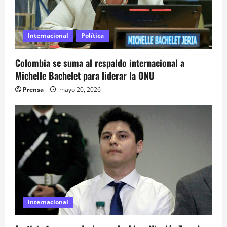
a
s
Internacional
Política
Colombia se suma al respaldo internacional a
Michelle Bachelet para liderar la ONU
Prensa
mayo 20, 2026
Internacional