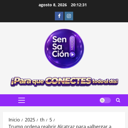
Saltar
agosto 8, 2026
20:12:32
al
Facebook
Instagram
contenido
Menú
principal
Inicio
2025
th
5
Trump ordena reabrir Alcatraz para «albergar a