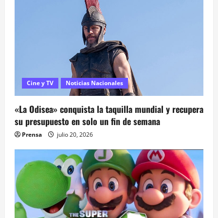
ó
n
d
e
Cine y TV
Noticias Nacionales
e
«La Odisea» conquista la taquilla mundial y recupera
n
su presupuesto en solo un fin de semana
t
Prensa
julio 20, 2026
r
a
d