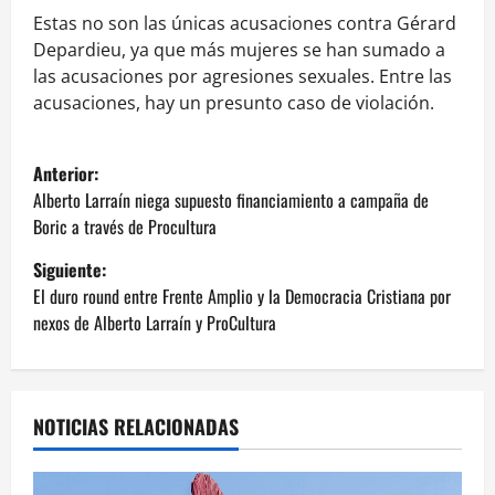
Estas no son las únicas acusaciones contra Gérard
Depardieu, ya que más mujeres se han sumado a
las acusaciones por agresiones sexuales. Entre las
acusaciones, hay un presunto caso de violación.
N
Anterior:
a
Alberto Larraín niega supuesto financiamiento a campaña de
Boric a través de Procultura
v
Siguiente:
e
El duro round entre Frente Amplio y la Democracia Cristiana por
nexos de Alberto Larraín y ProCultura
g
a
NOTICIAS RELACIONADAS
c
i