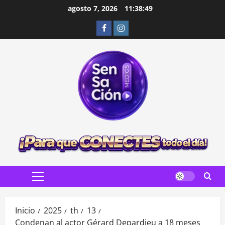
Saltar
agosto 7, 2026
11:38:50
al
Facebook
Instagram
contenido
Menú
principal
Inicio
2025
th
13
Condenan al actor Gérard Depardieu a 18 meses