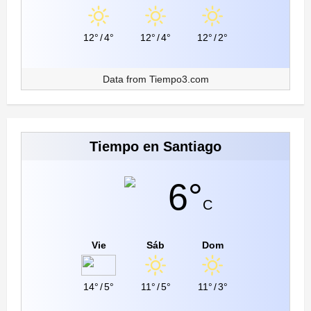
12°
/
4°
12°
/
4°
12°
/
2°
Data from
Tiempo3.com
Tiempo en Santiago
6°
C
Vie
Sáb
Dom
14°
/
5°
11°
/
5°
11°
/
3°