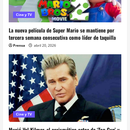
a
s
Cine y TV
La nueva película de Super Mario se mantiene por
tercera semana consecutiva como líder de taquilla
Prensa
abril 20, 2026
Cine y TV
Murió Val Kilmer, el carismático actor de ‘Top Gun’ y