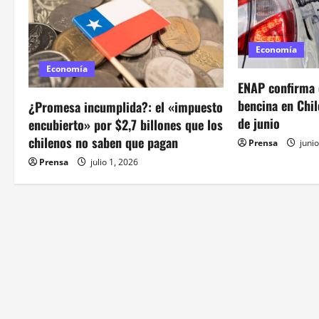
c
i
Economía
ó
Economía
ENAP confirma e
n
bencina en Chil
¿Promesa incumplida?: el «impuesto
d
de junio
encubierto» por $2,7 billones que los
chilenos no saben que pagan
Prensa
junio
e
Prensa
julio 1, 2026
e
n
t
r
a