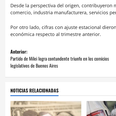
Desde la perspectiva del origen, contribuyeron 
comercio, industria manufacturera, servicios per
Por otro lado, cifras con ajuste estacional dier
económica respecto al trimestre anterior.
N
Anterior:
Partido de Milei logra contundente triunfo en los comicios
a
legislativos de Buenos Aires
v
e
NOTICIAS RELACIONADAS
g
a