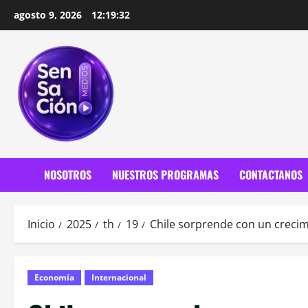
Saltar
agosto 9, 2026
12:19:34
al
contenido
NOSOTROS
NUESTROS PROGRAMAS
CONTACTANOS
Inicio
2025
th
19
Chile sorprende con un crecimi
Economía
Internacional