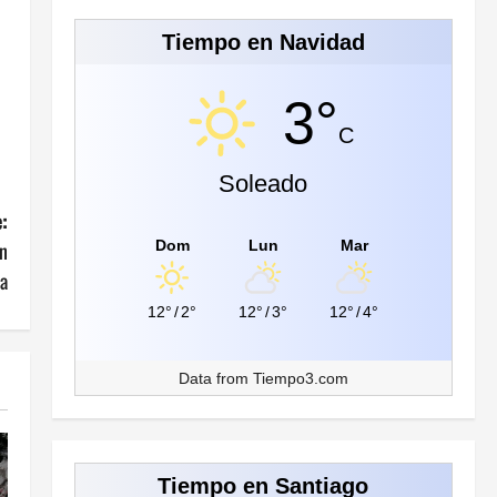
Tiempo en Navidad
3°
C
Soleado
:
en
Dom
Lun
Mar
a
12°
/
2°
12°
/
3°
12°
/
4°
Data from
Tiempo3.com
Tiempo en Santiago