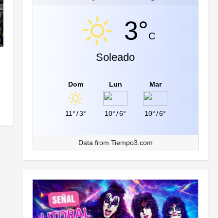
3°
C
Soleado
Dom
Lun
Mar
11°
/
3°
10°
/
6°
10°
/
6°
Data from
Tiempo3.com