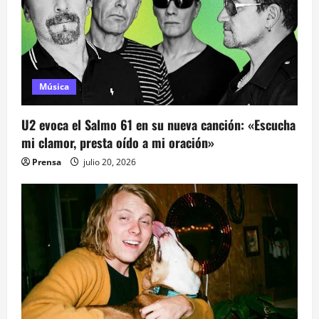
a
s
Música
U2 evoca el Salmo 61 en su nueva canción: «Escucha
mi clamor, presta oído a mi oración»
Prensa
julio 20, 2026