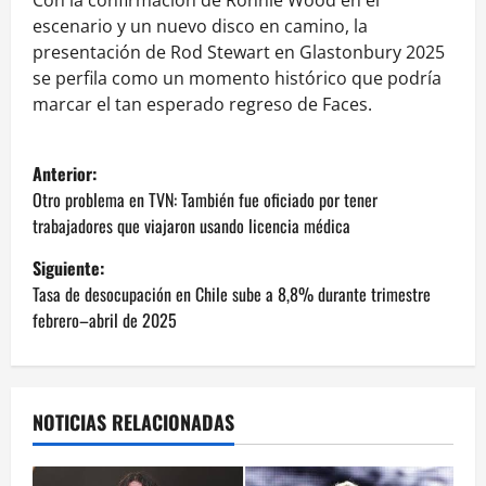
escenario y un nuevo disco en camino, la
presentación de Rod Stewart en Glastonbury 2025
se perfila como un momento histórico que podría
marcar el tan esperado regreso de Faces.
N
Anterior:
a
Otro problema en TVN: También fue oficiado por tener
trabajadores que viajaron usando licencia médica
v
Siguiente:
e
Tasa de desocupación en Chile sube a 8,8% durante trimestre
febrero–abril de 2025
g
a
NOTICIAS RELACIONADAS
c
i