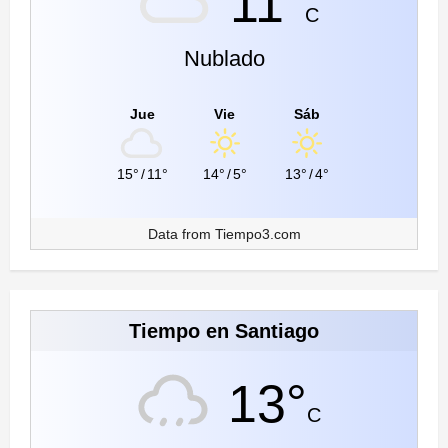
11°
C
Nublado
Jue
Vie
Sáb
15°
/
11°
14°
/
5°
13°
/
4°
Data from
Tiempo3.com
Tiempo en Santiago
13°
C