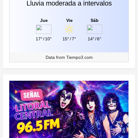
Lluvia moderada a intervalos
Jue
Vie
Sáb
17°
/
10°
15°
/
7°
14°
/
6°
Data from
Tiempo3.com