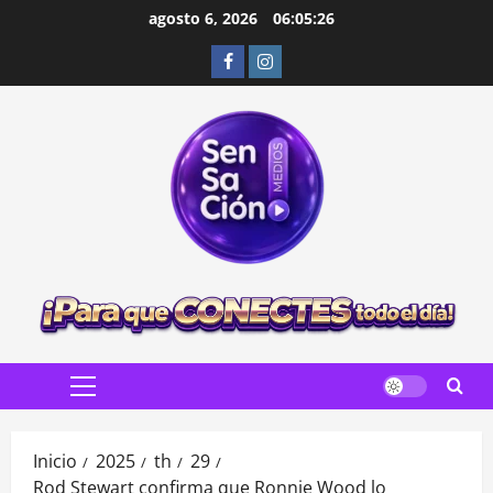
Saltar
agosto 6, 2026
06:05:28
al
Facebook
Instagram
contenido
Menú
principal
Inicio
2025
th
29
Rod Stewart confirma que Ronnie Wood lo