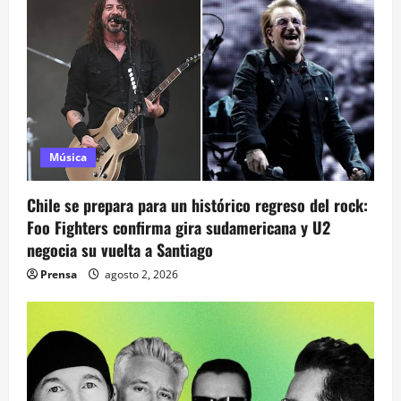
ó
n
d
e
Música
e
Chile se prepara para un histórico regreso del rock:
n
Foo Fighters confirma gira sudamericana y U2
negocia su vuelta a Santiago
t
Prensa
agosto 2, 2026
r
a
d