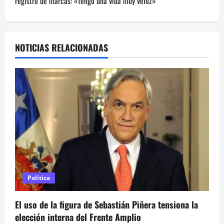
registro de marcas: «Tengo una vida muy veloz»
g
a
NOTICIAS RELACIONADAS
c
i
ó
n
d
e
e
Política
n
El uso de la figura de Sebastián Piñera tensiona la
elección interna del Frente Amplio
t