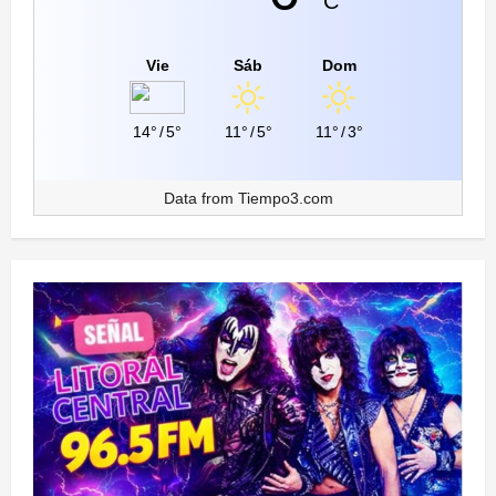
C
Vie
Sáb
Dom
14°
/
5°
11°
/
5°
11°
/
3°
Data from
Tiempo3.com