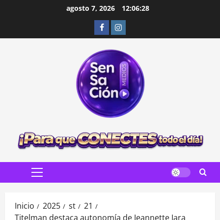
Saltar
agosto 7, 2026
12:06:30
al
Facebook
Instagram
contenido
Menú
principal
Inicio
2025
st
21
Titelman destaca autonomía de Jeannette Jara