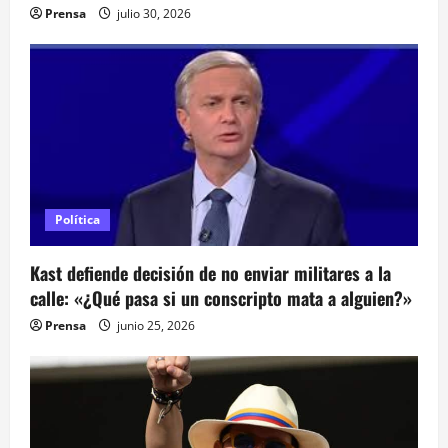
Prensa
julio 30, 2026
r
a
d
a
s
Política
Kast defiende decisión de no enviar militares a la
calle: «¿Qué pasa si un conscripto mata a alguien?»
Prensa
junio 25, 2026