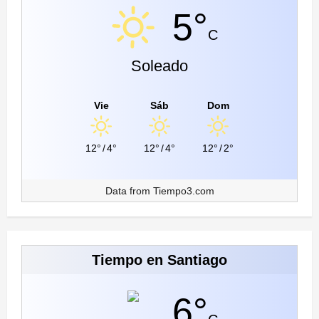
5°
C
Soleado
Vie
Sáb
Dom
12°
/
4°
12°
/
4°
12°
/
2°
Data from
Tiempo3.com
Tiempo en Santiago
6°