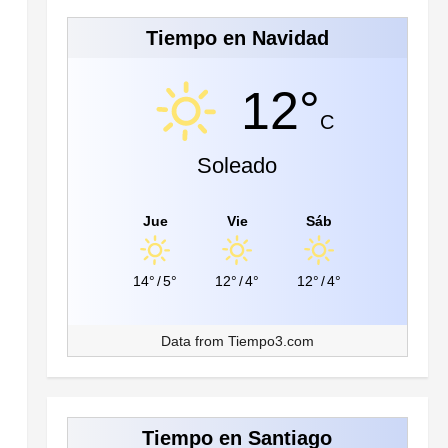
Tiempo en Navidad
12°
C
Soleado
Jue
Vie
Sáb
14°
/
5°
12°
/
4°
12°
/
4°
Data from
Tiempo3.com
Tiempo en Santiago