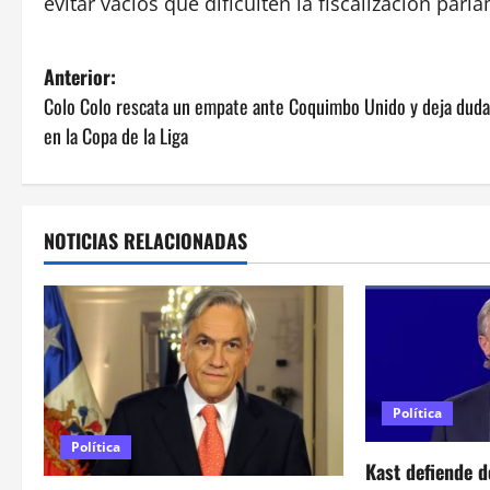
evitar vacíos que dificulten la fiscalización parl
N
Anterior:
Colo Colo rescata un empate ante Coquimbo Unido y deja dud
a
en la Copa de la Liga
v
e
NOTICIAS RELACIONADAS
g
a
c
i
Política
ó
Política
Kast defiende d