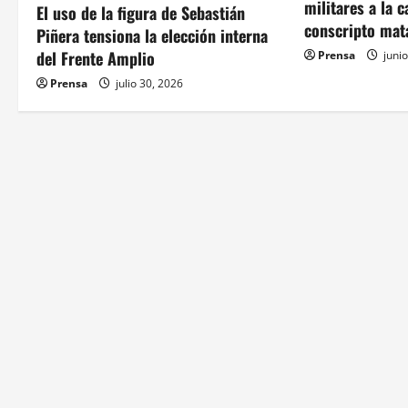
n
militares a la 
El uso de la figura de Sebastián
conscripto mat
Piñera tensiona la elección interna
d
del Frente Amplio
Prensa
junio
e
Prensa
julio 30, 2026
e
n
t
r
a
d
a
s