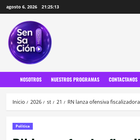
Saltar
agosto 6, 2026
21:25:15
al
contenido
NOSOTROS
NUESTROS PROGRAMAS
CONTACTANOS
Inicio
2026
st
21
RN lanza ofensiva fiscalizadora
Política