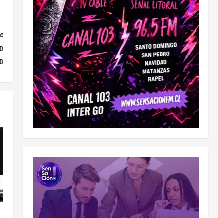
:
no
o