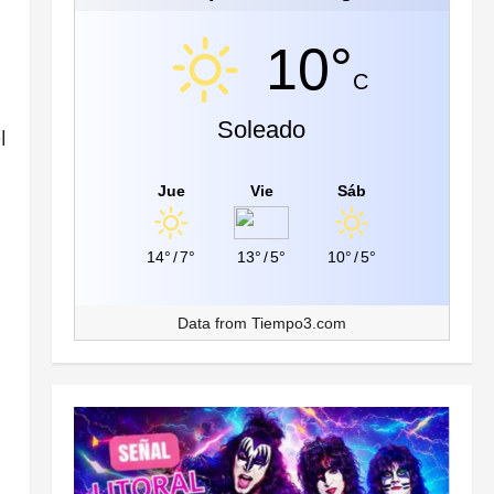
10°
C
Soleado
l
Jue
Vie
Sáb
14°
/
7°
13°
/
5°
10°
/
5°
Data from
Tiempo3.com