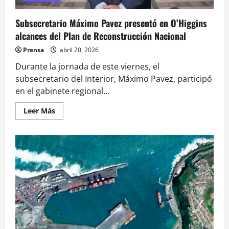
Subsecretario Máximo Pavez presentó en O’Higgins
alcances del Plan de Reconstrucción Nacional
Prensa
abril 20, 2026
Durante la jornada de este viernes, el
subsecretario del Interior, Máximo Pavez, participó
en el gabinete regional...
Leer
Leer Más
más
acerca
de
Subsecretario
Máximo
Pavez
presentó
en
O’Higgins
alcances
del
Plan
de
Reconstrucción
Nacional