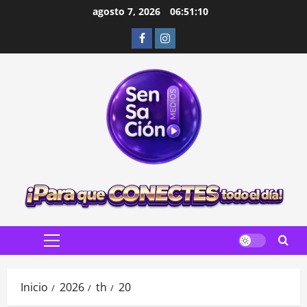
Saltar
agosto 7, 2026
06:51:11
al
Facebook
Instagram
contenido
Menú
principal
Inicio
2026
th
20