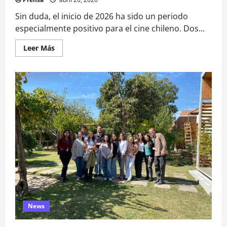
Sin duda, el inicio de 2026 ha sido un periodo
especialmente positivo para el cine chileno. Dos...
Leer
Leer Más
más
acerca
de
Cine
chileno
brilla
en
2026:
dos
películas
nacionales
lideran
la
cartelera
y
conquistan
al
público
News