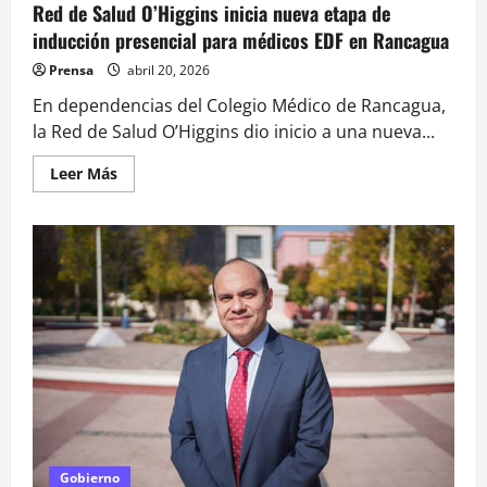
Red de Salud O’Higgins inicia nueva etapa de
inducción presencial para médicos EDF en Rancagua
Prensa
abril 20, 2026
En dependencias del Colegio Médico de Rancagua,
la Red de Salud O’Higgins dio inicio a una nueva...
Leer
Leer Más
más
acerca
de
Red
de
Salud
O’Higgins
inicia
nueva
etapa
de
inducción
presencial
para
médicos
EDF
en
Rancagua
Gobierno