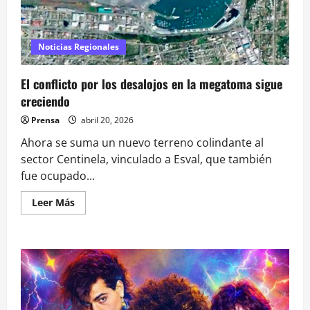
Noticias Regionales
El conflicto por los desalojos en la megatoma sigue
creciendo
Prensa
abril 20, 2026
Ahora se suma un nuevo terreno colindante al
sector Centinela, vinculado a Esval, que también
fue ocupado...
Leer
Leer Más
más
acerca
de
El
conflicto
por
los
desalojos
en
la
megatoma