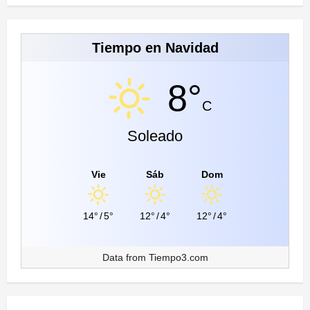
Tiempo en Navidad
8°
C
Soleado
Vie
Sáb
Dom
14°
/
5°
12°
/
4°
12°
/
4°
Data from
Tiempo3.com