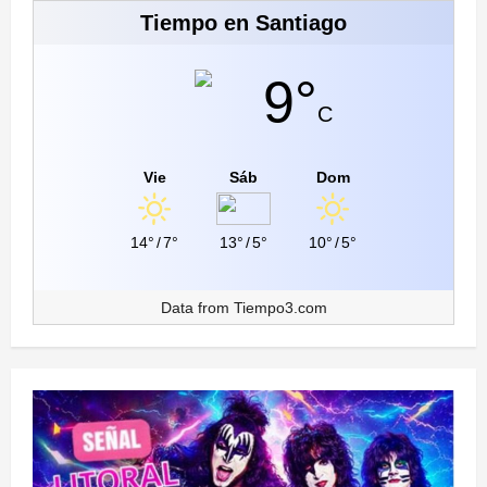
Tiempo en Santiago
9°
C
Vie
Sáb
Dom
14°
/
7°
13°
/
5°
10°
/
5°
Data from
Tiempo3.com