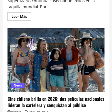
Super Mario continúa cosechando éxitos en la
taquilla mundial. Por...
Leer
Leer Más
más
acerca
de
La
nueva
película
de
Super
Mario
se
mantiene
por
tercera
semana
consecutiva
como
líder
de
taquilla
News
Cine chileno brilla en 2026: dos películas nacionales
lideran la cartelera y conquistan al público
Prensa
abril 20, 2026