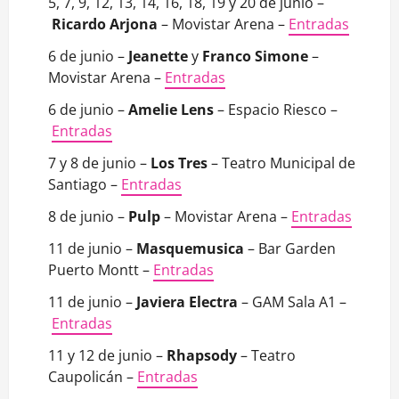
5, 7, 9, 12, 13, 14, 16, 18, 19 y 20 de junio –
Ricardo Arjona
– Movistar Arena –
Entradas
6 de junio –
Jeanette
y
Franco Simone
–
Movistar Arena –
Entradas
6 de junio –
Amelie Lens
– Espacio Riesco –
Entradas
7 y 8 de junio –
Los Tres
– Teatro Municipal de
Santiago –
Entradas
8 de junio –
Pulp
– Movistar Arena –
Entradas
11 de junio –
Masquemusica
– Bar Garden
Puerto Montt –
Entradas
11 de junio –
Javiera Electra
– GAM Sala A1 –
Entradas
11 y 12 de junio –
Rhapsody
– Teatro
Caupolicán –
Entradas