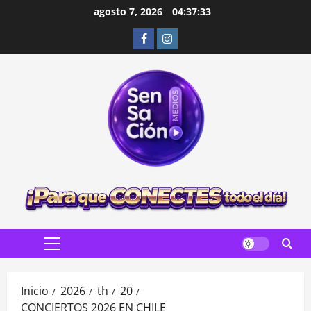
Saltar
agosto 7, 2026
04:37:34
al
Facebook
Instagram
contenido
Menú
principal
Inicio
2026
th
20
CONCIERTOS 2026 EN CHILE