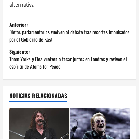
alternativa.
N
Anterior:
a
Dietas parlamentarias vuelven al debate tras recortes impulsados
por el Gobierno de Kast
v
Siguiente:
e
Thom Yorke y Flea vuelven a tocar juntos en Londres y reviven el
espíritu de Atoms for Peace
g
a
NOTICIAS RELACIONADAS
c
i
ó