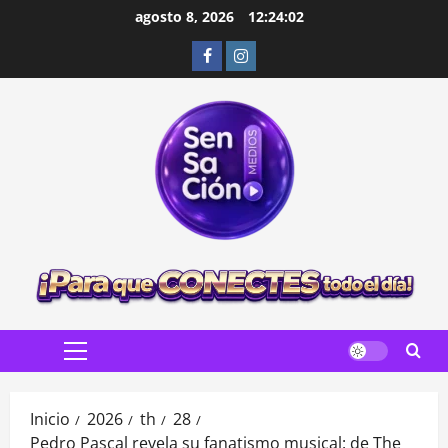
Saltar
agosto 8, 2026
12:24:03
al
Facebook
Instagram
contenido
Menú
principal
Inicio
2026
th
28
Pedro Pascal revela su fanatismo musical: de The