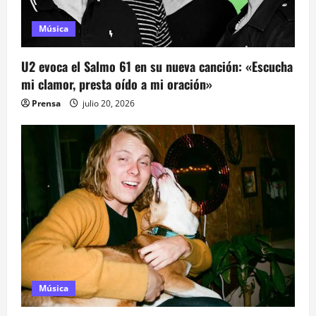
Música
U2 evoca el Salmo 61 en su nueva canción: «Escucha
mi clamor, presta oído a mi oración»
Prensa
julio 20, 2026
Música