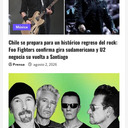
n
d
e
Música
e
Chile se prepara para un histórico regreso del rock:
n
Foo Fighters confirma gira sudamericana y U2
negocia su vuelta a Santiago
t
Prensa
agosto 2, 2026
r
a
d
a
s