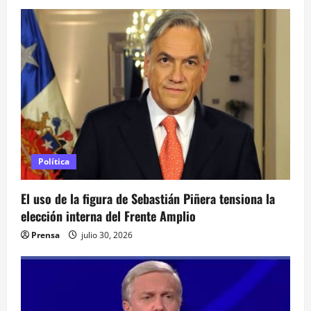
i
ó
n
d
e
e
Política
n
El uso de la figura de Sebastián Piñera tensiona la
elección interna del Frente Amplio
t
Prensa
julio 30, 2026
r
a