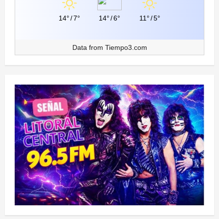
14°
/
7°
14°
/
6°
11°
/
5°
Data from
Tiempo3.com