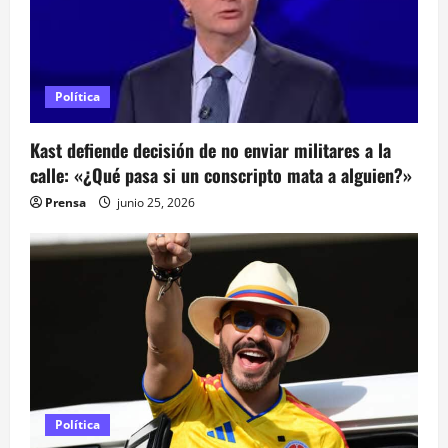
d
a
s
Política
Kast defiende decisión de no enviar militares a la
calle: «¿Qué pasa si un conscripto mata a alguien?»
Prensa
junio 25, 2026
Política