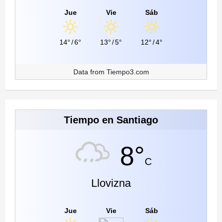
Jue
Vie
Sáb
14°
/
6°
13°
/
5°
12°
/
4°
Data from
Tiempo3.com
Tiempo en Santiago
8°
C
Llovizna
Jue
Vie
Sáb