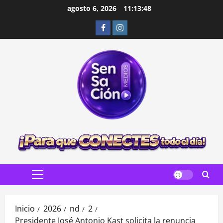
Saltar
agosto 6, 2026
11:13:50
al
Facebook
Instagram
contenido
Menú
principal
Inicio
2026
nd
2
Presidente José Antonio Kast solicita la renuncia