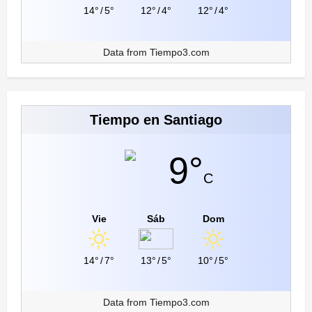
14°
/
5°
12°
/
4°
12°
/
4°
Data from
Tiempo3.com
Tiempo en Santiago
9°
C
Vie
Sáb
Dom
14°
/
7°
13°
/
5°
10°
/
5°
Data from
Tiempo3.com