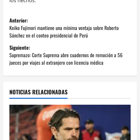
los hechos.
N
Anterior:
a
Keiko Fujimori mantiene una mínima ventaja sobre Roberto
Sánchez en el conteo presidencial de Perú
v
Siguiente:
e
Supremazo: Corte Suprema abre cuadernos de remoción a 56
jueces por viajes al extranjero con licencia médica
g
a
NOTICIAS RELACIONADAS
c
i
ó
n