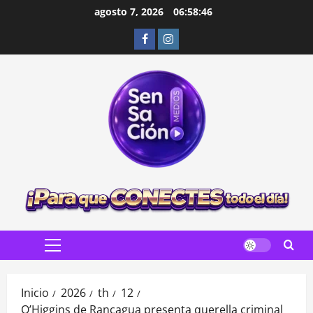
Saltar
agosto 7, 2026
06:58:48
al
Facebook
Instagram
contenido
Menú
principal
Inicio
2026
th
12
O’Higgins de Rancagua presenta querella criminal