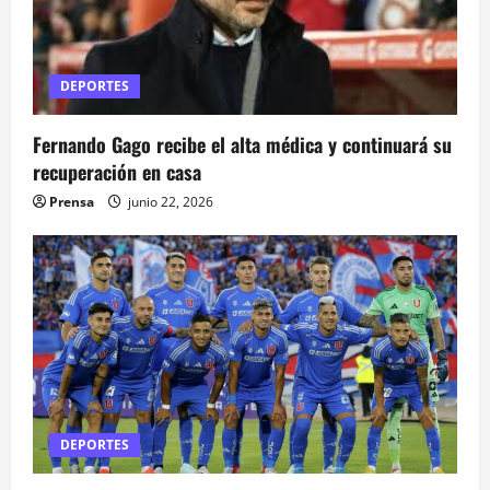
d
e
DEPORTES
e
Fernando Gago recibe el alta médica y continuará su
n
recuperación en casa
t
Prensa
junio 22, 2026
r
a
d
a
s
DEPORTES