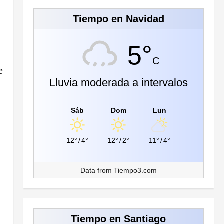
Tiempo en Navidad
5°
C
e
Lluvia moderada a intervalos
Sáb
Dom
Lun
12°
/
4°
12°
/
2°
11°
/
4°
Data from
Tiempo3.com
Tiempo en Santiago