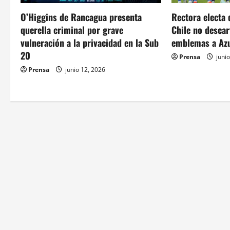
ó
O’Higgins de Rancagua presenta
Rectora electa 
n
querella criminal por grave
Chile no descar
d
vulneración a la privacidad en la Sub
emblemas a Azu
20
Prensa
junio
e
Prensa
junio 12, 2026
e
n
t
r
a
d
a