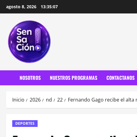
Saltar
agosto 8, 2026
13:35:09
al
contenido
NOSOTROS
NUESTROS PROGRAMAS
CONTACTANOS
Inicio
2026
nd
22
Fernando Gago recibe el alta
DEPORTES