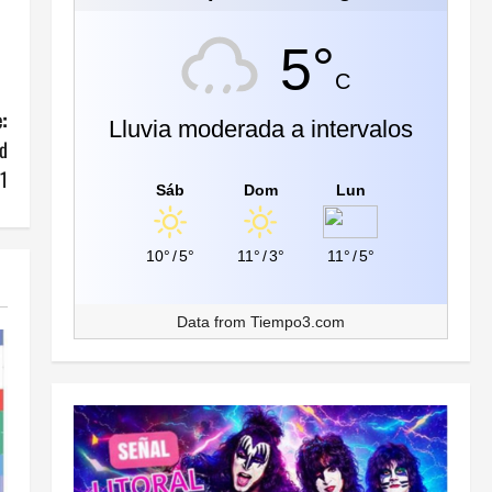
5°
C
:
Lluvia moderada a intervalos
ad
 1
Sáb
Dom
Lun
10°
/
5°
11°
/
3°
11°
/
5°
Data from
Tiempo3.com