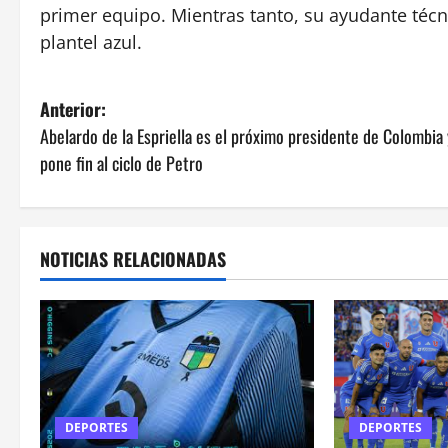
primer equipo. Mientras tanto, su ayudante técn
plantel azul.
N
Anterior:
Abelardo de la Espriella es el próximo presidente de Colombia 
a
pone fin al ciclo de Petro
v
e
NOTICIAS RELACIONADAS
g
a
c
i
DEPORTES
DEPORTES