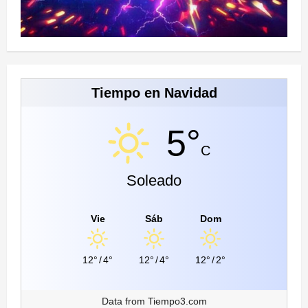
Tiempo en Navidad
5°
C
Soleado
Vie
Sáb
Dom
12°
/
4°
12°
/
4°
12°
/
2°
Data from
Tiempo3.com