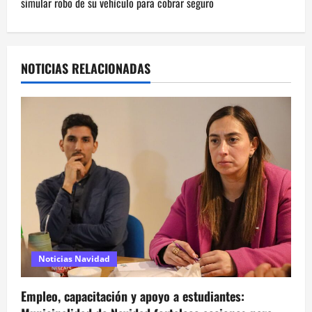
simular robo de su vehículo para cobrar seguro
g
a
NOTICIAS RELACIONADAS
c
i
ó
n
d
e
e
Noticias Navidad
n
Empleo, capacitación y apoyo a estudiantes: