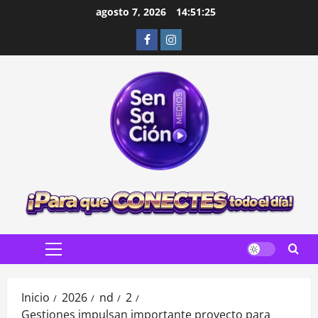
Saltar
agosto 7, 2026
14:51:26
al
Facebook
Instagram
contenido
Menú
principal
Inicio
2026
nd
2
Gestiones impulsan importante proyecto para