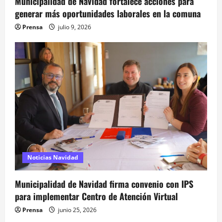
t
Municipalidad de Navidad fortalece acciones para
generar más oportunidades laborales en la comuna
r
Prensa
julio 9, 2026
a
d
a
s
Noticias Navidad
Municipalidad de Navidad firma convenio con IPS
para implementar Centro de Atención Virtual
Prensa
junio 25, 2026