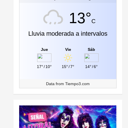
13°
C
Lluvia moderada a intervalos
Jue
Vie
Sáb
17°
/
10°
15°
/
7°
14°
/
6°
Data from
Tiempo3.com