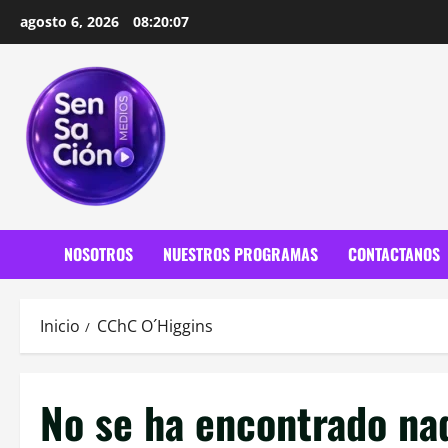
Saltar
agosto 6, 2026
08:20:08
al
contenido
NOSOTROS
NUESTROS PROGRAMAS
CONTACTANOS
Inicio
CChC O´Higgins
No se ha encontrado na