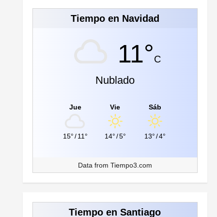
Tiempo en Navidad
11°
C
Nublado
Jue
Vie
Sáb
15°
/
11°
14°
/
5°
13°
/
4°
Data from
Tiempo3.com
Tiempo en Santiago