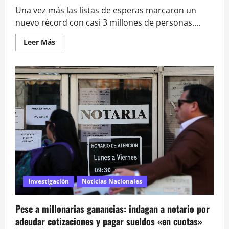
Una vez más las listas de esperas marcaron un
nuevo récord con casi 3 millones de personas....
Leer
Leer Más
más
acerca
de
17
mil
muertos
y
3
millones
de
pacientes
en
espera:
la
cifra
negra
de
la
salud
Investigación
Noticias Nacionales
pública
chilena
Pese a millonarias ganancias: indagan a notario por
adeudar cotizaciones y pagar sueldos «en cuotas»