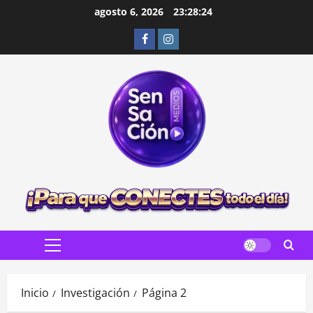
Saltar
agosto 6, 2026
23:28:26
al
Facebook
Instagram
contenido
Menú
principal
Inicio
Investigación
Página 2