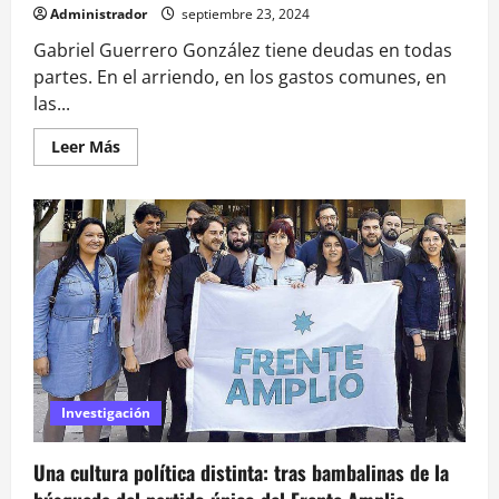
Administrador
septiembre 23, 2024
Gabriel Guerrero González tiene deudas en todas
partes. En el arriendo, en los gastos comunes, en
las...
Leer
Leer Más
más
acerca
de
Pese
a
millonarias
ganancias:
indagan
a
notario
por
adeudar
cotizaciones
y
pagar
sueldos
«en
Investigación
cuotas»
Una cultura política distinta: tras bambalinas de la