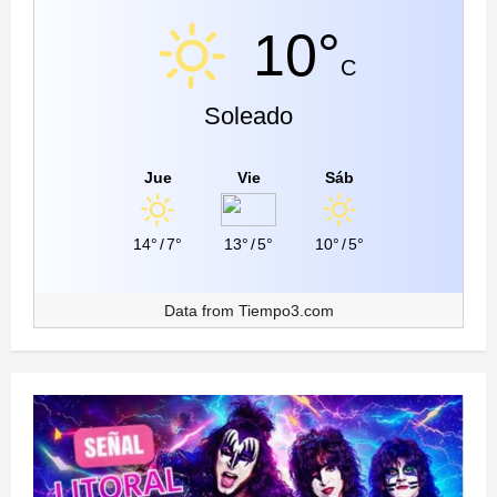
10°
C
Soleado
Jue
Vie
Sáb
14°
/
7°
13°
/
5°
10°
/
5°
Data from
Tiempo3.com