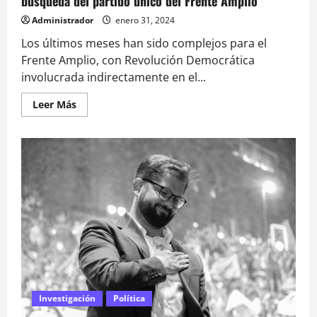
búsqueda del partido único del Frente Amplio
Administrador
enero 31, 2024
Los últimos meses han sido complejos para el
Frente Amplio, con Revolución Democrática
involucrada indirectamente en el...
Leer
Leer Más
más
acerca
de
<strong>Una
cultura
política
distinta:
tras
bambalinas
de
la
búsqueda
del
partido
único
del
Frente
Amplio</strong>
Investigación
Política