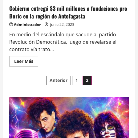
Gobierno entregó $3 mil millones a fundaciones pro
Boric en la región de Antofagasta
Administrador
junio 22, 2023
En medio del escándalo que sacude al partido
Revolución Democrática, luego de revelarse el
contrato vía trato...
Leer
Leer Más
más
acerca
de
Paginación
<strong>Gobierno
Anterior
1
2
entregó
$3
de
mil
millones
a
entradas
fundaciones
pro
Boric
en
la
región
de
Antofagasta</strong>