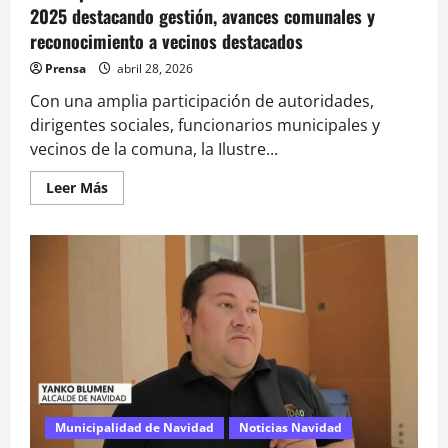
2025 destacando gestión, avances comunales y
reconocimiento a vecinos destacados
Prensa
abril 28, 2026
Con una amplia participación de autoridades,
dirigentes sociales, funcionarios municipales y
vecinos de la comuna, la Ilustre...
Leer
Leer Más
más
acerca
de
Municipalidad
de
Navidad
realizó
su
Cuenta
Pública
2025
destacando
gestión,
avances
comunales
y
reconocimiento
Municipalidad de Navidad
Noticias Navidad
a