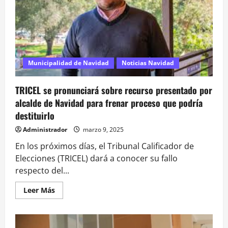
de
deberes
Municipalidad de Navidad
Noticias Navidad
TRICEL se pronunciará sobre recurso presentado por
alcalde de Navidad para frenar proceso que podría
destituirlo
Administrador
marzo 9, 2025
En los próximos días, el Tribunal Calificador de
Elecciones (TRICEL) dará a conocer su fallo
respecto del...
Leer
Leer Más
más
acerca
de
TRICEL
se