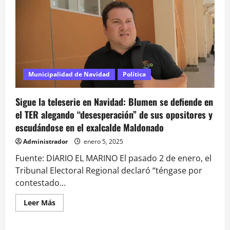
pronunciará
sobre
recurso
presentado
por
alcalde
de
Navidad
para
frenar
Municipalidad de Navidad
Política
proceso
que
podría
destituirlo
Sigue la teleserie en Navidad: Blumen se defiende en
el TER alegando “desesperación” de sus opositores y
escudándose en el exalcalde Maldonado
Administrador
enero 5, 2025
Fuente: DIARIO EL MARINO El pasado 2 de enero, el
Tribunal Electoral Regional declaró “téngase por
contestado...
Leer
Leer Más
más
acerca
de