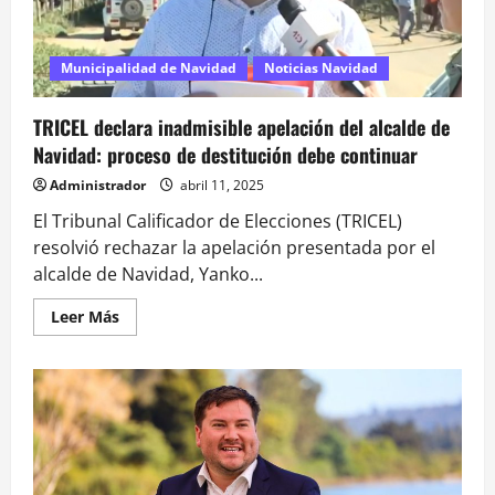
ante
crisis
en
el
sector
Municipalidad de Navidad
Noticias Navidad
educativo
TRICEL declara inadmisible apelación del alcalde de
Navidad: proceso de destitución debe continuar
Administrador
abril 11, 2025
El Tribunal Calificador de Elecciones (TRICEL)
resolvió rechazar la apelación presentada por el
alcalde de Navidad, Yanko...
Leer
Leer Más
más
acerca
de
TRICEL
declara
inadmisible
apelación
del
alcalde
de
Navidad: