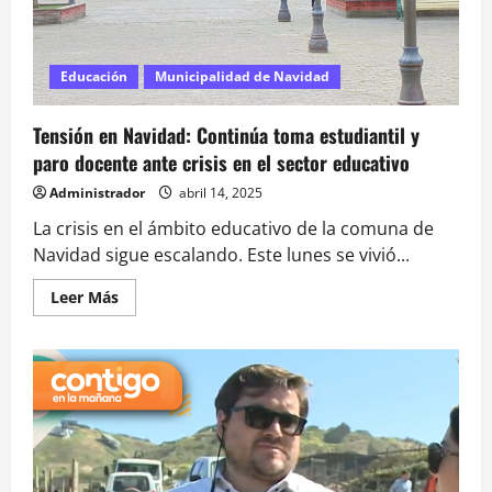
defensa
en
el
TER
Educación
Municipalidad de Navidad
Tensión en Navidad: Continúa toma estudiantil y
paro docente ante crisis en el sector educativo
Administrador
abril 14, 2025
La crisis en el ámbito educativo de la comuna de
Navidad sigue escalando. Este lunes se vivió...
Leer
Leer Más
más
acerca
de
Tensión
en
Navidad:
Continúa
toma
estudiantil
y
paro
docente