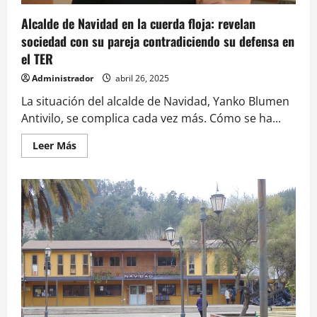
vecinos
destacados
Alcalde de Navidad en la cuerda floja: revelan
sociedad con su pareja contradiciendo su defensa en
el TER
Administrador
abril 26, 2025
La situación del alcalde de Navidad, Yanko Blumen
Antivilo, se complica cada vez más. Cómo se ha...
Leer
Leer Más
más
acerca
de
Alcalde
de
Navidad
en
la
cuerda
floja:
revelan
sociedad
con
su
pareja
contradiciendo
su