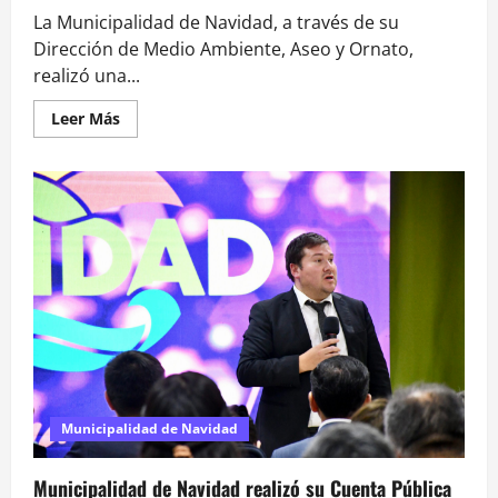
La Municipalidad de Navidad, a través de su
Dirección de Medio Ambiente, Aseo y Ornato,
realizó una...
Leer
Leer Más
más
acerca
de
Educación
ambiental
y
participación
ciudadana
marcaron
jornada
de
reciclaje
en
Navidad
Municipalidad de Navidad
Municipalidad de Navidad realizó su Cuenta Pública