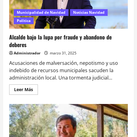
proceso
de
destitución
Municipalidad de Navidad
Noticias Navidad
debe
continuar
Política
Alcalde bajo la lupa por fraude y abandono de
deberes
Administrador
marzo 31, 2025
Acusaciones de malversación, nepotismo y uso
indebido de recursos municipales sacuden la
administración local. Una tormenta judicial...
Leer
Leer Más
más
acerca
de
Alcalde
bajo
la
lupa
por
fraude
y
abandono