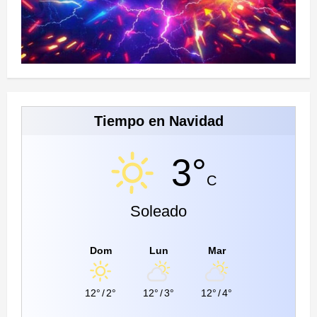
Tiempo en Navidad
3°
C
Soleado
Dom
Lun
Mar
12°
/
2°
12°
/
3°
12°
/
4°