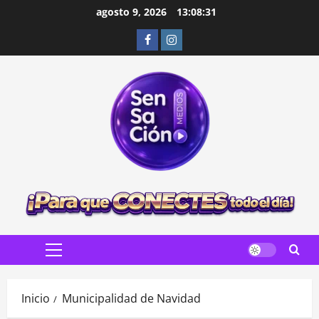
Saltar
agosto 9, 2026
13:08:33
al
Facebook
Instagram
contenido
Menú
principal
Inicio
Municipalidad de Navidad