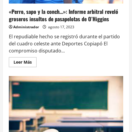
«Perro, sapo y la conch…»: Informe arbitral reveló
groseros insultos de pasapelotas de O’Higgins
Administrador
agosto 17, 2023
El repudiable hecho se registró durante el partido
del cuadro celeste ante Deportes Copiapó El
compromiso disputado...
Leer
Leer Más
más
acerca
de
«Perro,
sapo
y
la
conch…»:
Informe
arbitral
reveló
groseros
insultos
de
pasapelotas
de
O’Higgins