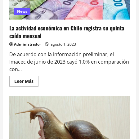
postular
News
La actividad económica en Chile registra su quinta
caída mensual
Administrador
agosto 1, 2023
De acuerdo con la información preliminar, el
Imacec de junio de 2023 cayó 1,0% en comparación
con...
Leer
Leer Más
más
acerca
de
La
actividad
económica
en
Chile
registra
su
quinta
caída
mensual