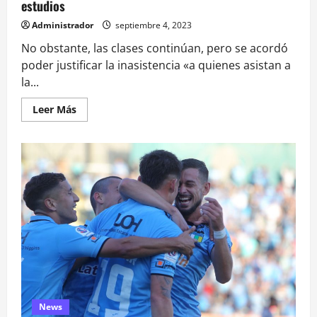
estudios
Administrador
septiembre 4, 2023
No obstante, las clases continúan, pero se acordó
poder justificar la inasistencia «a quienes asistan a
la...
Leer
Leer Más
más
acerca
de
Estudiantes
de
la
Universidad
Adolfo
Ibáñez
inician
movilización
ante
«respuestas
tardías»
de
casa
de
estudios
News