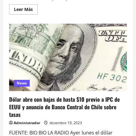
Leer
Leer Más
más
acerca
de
Banco
Central
enfatiza
que
Chile
se
despedirá
del
año
2023
«con
nulo
crecimiento»
News
Dólar abre con bajas de hasta $10 previo a IPC de
EEUU y anuncio de Banco Central de Chile sobre
tasas
Administrador
diciembre 19, 2023
FUENTE: BIO BIO LA RADIO Ayer lunes el dólar