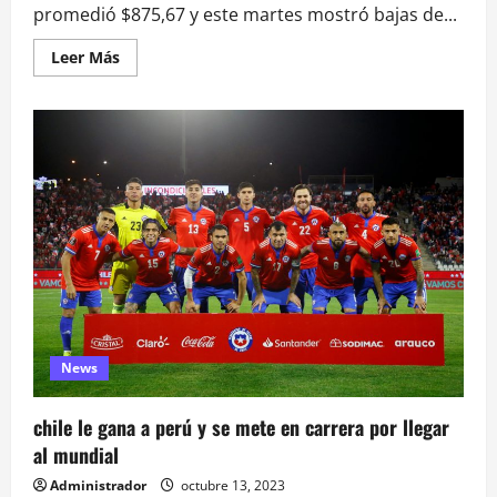
promedió $875,67 y este martes mostró bajas de...
Leer
Leer Más
más
acerca
de
Dólar
abre
con
bajas
de
hasta
$10
previo
a
IPC
de
EEUU
y
anuncio
de
Banco
Central
News
de
Chile
sobre
chile le gana a perú y se mete en carrera por llegar
tasas
al mundial
Administrador
octubre 13, 2023