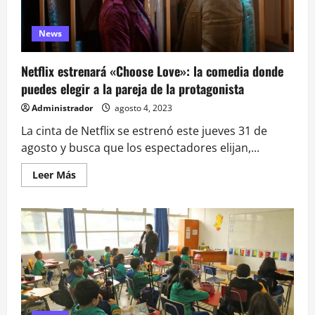
apartado
de
sus
funciones:
News
Seremi
afirma
que
Netflix estrenará «Choose Love»: la comedia donde
colegio
«aplicó
puedes elegir a la pareja de la protagonista
el
protocolo»
Administrador
agosto 4, 2023
La cinta de Netflix se estrenó este jueves 31 de
agosto y busca que los espectadores elijan,...
Leer
Leer Más
más
acerca
de
Netflix
estrenará
«Choose
Love»:
la
comedia
donde
puedes
elegir
a
la