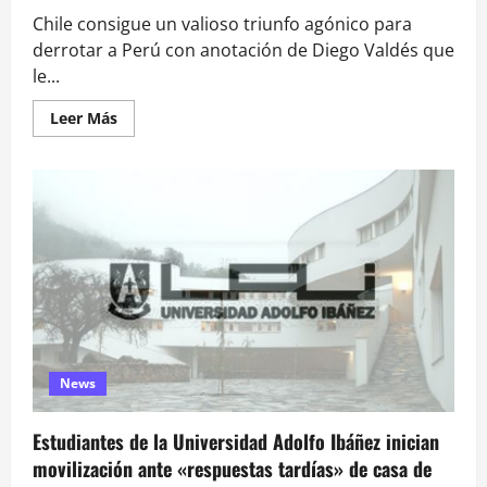
Chile consigue un valioso triunfo agónico para
derrotar a Perú con anotación de Diego Valdés que
le...
Leer
Leer Más
más
acerca
de
chile
le
gana
a
perú
y
se
mete
en
carrera
por
llegar
al
mundial
News
Estudiantes de la Universidad Adolfo Ibáñez inician
movilización ante «respuestas tardías» de casa de