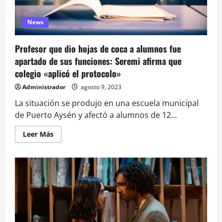
News
Profesor que dio hojas de coca a alumnos fue
apartado de sus funciones: Seremi afirma que
colegio «aplicó el protocolo»
Administrador
agosto 9, 2023
La situación se produjo en una escuela municipal
de Puerto Aysén y afectó a alumnos de 12...
Leer
Leer Más
más
acerca
de
Profesor
que
dio
hojas
de
coca
a
alumnos
fue