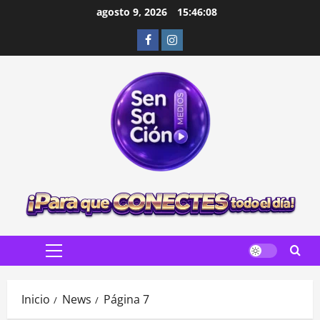
Saltar
agosto 9, 2026
15:46:10
al
Facebook
Instagram
contenido
Menú
principal
Inicio
News
Página 7