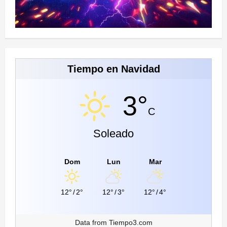
Tiempo en Navidad
3°
C
Soleado
Dom
Lun
Mar
12°
/
2°
12°
/
3°
12°
/
4°
Data from
Tiempo3.com