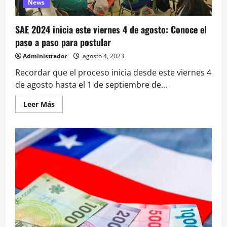
News
pareja
de
la
protagonista
SAE 2024 inicia este viernes 4 de agosto: Conoce el
paso a paso para postular
Administrador
agosto 4, 2023
Recordar que el proceso inicia desde este viernes 4
de agosto hasta el 1 de septiembre de...
Leer
Leer Más
más
acerca
de
SAE
2024
inicia
este
viernes
4
de
agosto:
Conoce
el
paso
a
paso
para