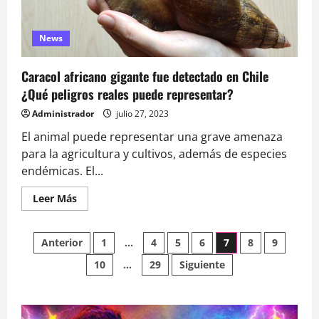
News
Caracol africano gigante fue detectado en Chile
¿Qué peligros reales puede representar?
Administrador
julio 27, 2023
El animal puede representar una grave amenaza
para la agricultura y cultivos, además de especies
endémicas. El...
Leer
Leer Más
más
acerca
de
Paginación
Caracol
Anterior
1
…
4
5
6
7
8
9
africano
gigante
10
…
29
Siguiente
de
fue
detectado
en
entradas
Chile
¿Qué
peligros