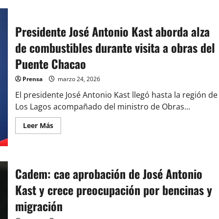
de
Bachelet
responde
a
Presidente José Antonio Kast aborda alza
Kast
y
de combustibles durante visita a obras del
confirma
que
mantendrá
Puente Chacao
candidatura
a
la
Prensa
marzo 24, 2026
ONU
pese
El presidente José Antonio Kast llegó hasta la región de
a
retiro
Los Lagos acompañado del ministro de Obras...
de
patrocinio
Leer
Leer Más
de
más
Chile
acerca
de
Presidente
José
Antonio
Cadem: cae aprobación de José Antonio
Kast
aborda
Kast y crece preocupación por bencinas y
alza
de
combustibles
migración
durante
visita