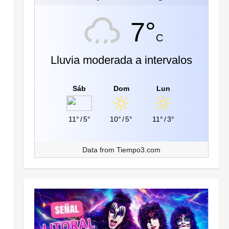
7°
C
Lluvia moderada a intervalos
Sáb
Dom
Lun
11°
/
5°
10°
/
5°
11°
/
3°
Data from
Tiempo3.com