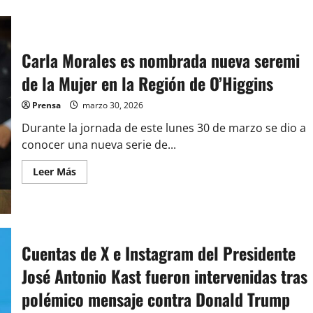
Carla Morales es nombrada nueva seremi
de la Mujer en la Región de O’Higgins
Prensa
marzo 30, 2026
Durante la jornada de este lunes 30 de marzo se dio a
conocer una nueva serie de...
Leer
Leer Más
más
acerca
de
Carla
Morales
es
nombrada
Cuentas de X e Instagram del Presidente
nueva
seremi
de
José Antonio Kast fueron intervenidas tras
la
Mujer
polémico mensaje contra Donald Trump
en
la