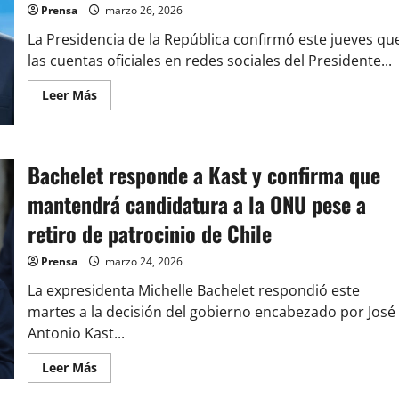
Región
Prensa
marzo 26, 2026
de
O’Higgins
La Presidencia de la República confirmó este jueves qu
las cuentas oficiales en redes sociales del Presidente...
Leer
Leer Más
más
acerca
de
Cuentas
de
Bachelet responde a Kast y confirma que
X
e
Instagram
mantendrá candidatura a la ONU pese a
del
Presidente
retiro de patrocinio de Chile
José
Antonio
Kast
Prensa
marzo 24, 2026
fueron
intervenidas
La expresidenta Michelle Bachelet respondió este
tras
polémico
martes a la decisión del gobierno encabezado por José
mensaje
contra
Antonio Kast...
Donald
Trump
Leer
Leer Más
más
acerca