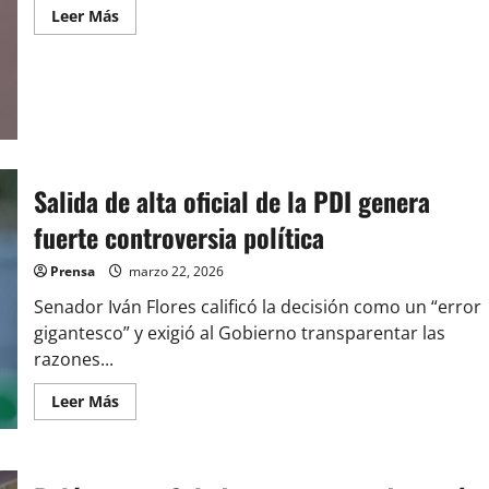
Leer
Leer Más
más
acerca
de
Diputada
Carolina
Cucumides
aborda
desafíos
de
Navidad
en
Salida de alta oficial de la PDI genera
diálogo
ciudadano
fuerte controversia política
en
Radio
Sensación
Prensa
marzo 22, 2026
Senador Iván Flores calificó la decisión como un “error
gigantesco” y exigió al Gobierno transparentar las
razones...
Leer
Leer Más
más
acerca
de
Salida
de