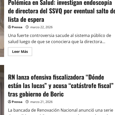
Polémica en Salud: investigan endoscopía
alta
oficial
de
de directora del SSVQ por eventual salto d
la
PDI
lista de espera
genera
fuerte
controversia
Prensa
marzo 22, 2026
política
Una fuerte controversia sacude al sistema público de
salud luego de que se conociera que la directora...
Leer
Leer Más
más
acerca
de
Polémica
en
Salud:
RN lanza ofensiva fiscalizadora “Dónde
investigan
endoscopía
están las lucas” y acusa “catástrofe fiscal”
de
directora
del
tras gobierno de Boric
SSVQ
por
eventual
Prensa
marzo 21, 2026
salto
de
La bancada de Renovación Nacional anunció una serie
lista