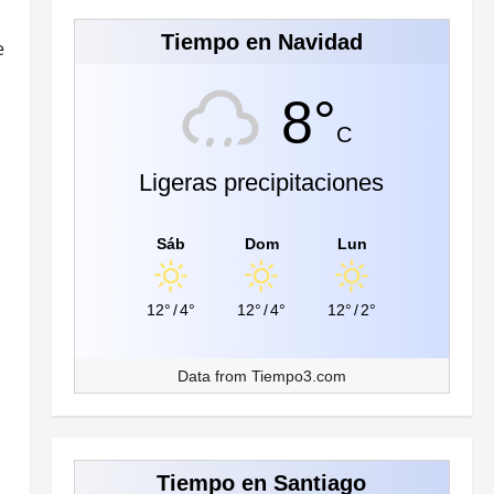
Tiempo en Navidad
e
8°
C
Ligeras precipitaciones
Sáb
Dom
Lun
12°
/
4°
12°
/
4°
12°
/
2°
Data from
Tiempo3.com
Tiempo en Santiago