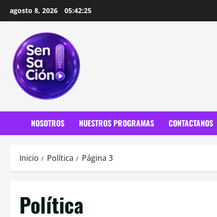
Saltar
agosto 8, 2026
05:42:27
al
contenido
NOSOTROS
NUESTROS PROGRAMAS
CONTACTANOS
Inicio
Política
Página 3
Política