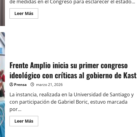
de medidas en el Congreso para esclarecer el estado...
de
espera
Leer
Leer Más
más
acerca
de
RN
lanza
ofensiva
fiscalizadora
“Dónde
están
las
lucas”
Frente Amplio inicia su primer congreso
y
acusa
ideológico con críticas al gobierno de Kast
“catástrofe
fiscal”
tras
Prensa
marzo 21, 2026
gobierno
de
La instancia, realizada en la Universidad de Santiago y
Boric
con participación de Gabriel Boric, estuvo marcada
por...
Leer
Leer Más
más
acerca
de