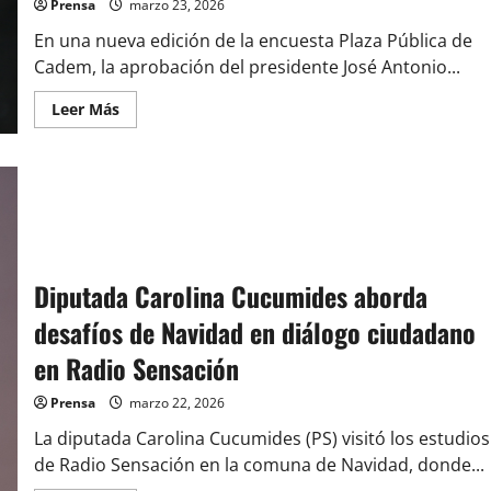
a
Prensa
marzo 23, 2026
obras
del
En una nueva edición de la encuesta Plaza Pública de
Puente
Chacao
Cadem, la aprobación del presidente José Antonio...
Leer
Leer Más
más
acerca
de
Cadem:
cae
aprobación
de
José
Antonio
Kast
y
Diputada Carolina Cucumides aborda
crece
preocupación
desafíos de Navidad en diálogo ciudadano
por
bencinas
y
en Radio Sensación
migración
Prensa
marzo 22, 2026
La diputada Carolina Cucumides (PS) visitó los estudios
de Radio Sensación en la comuna de Navidad, donde...