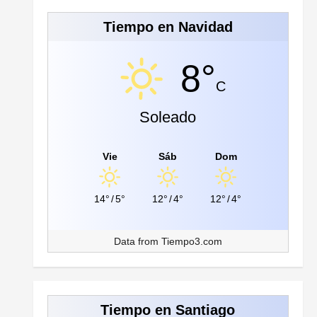
Tiempo en Navidad
8°
C
Soleado
Vie
Sáb
Dom
14°
/
5°
12°
/
4°
12°
/
4°
Data from
Tiempo3.com
Tiempo en Santiago