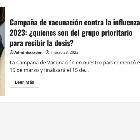
Campaña de vacunación contra la influenza
2023: ¿quienes son del grupo prioritario
para recibir la dosis?
Administrador
marzo 23, 2023
La Campaña de Vacunación en nuestro país comenzó e
15 de marzo y finalizará el 15 de...
Leer
Leer Más
más
acerca
de
Campaña
de
vacunación
contra
la
influenza
2023:
¿quienes
son
del