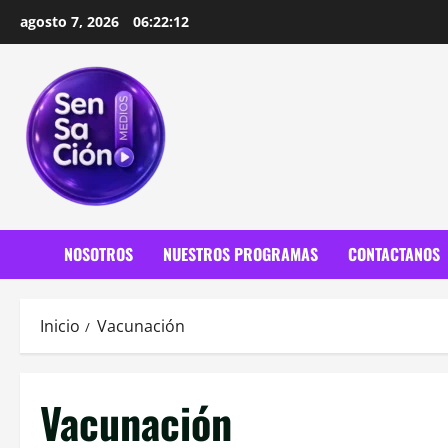
Saltar
agosto 7, 2026
06:22:14
al
contenido
NOSOTROS
NUESTROS PROGRAMAS
CONTACTANOS
Inicio
Vacunación
Vacunación