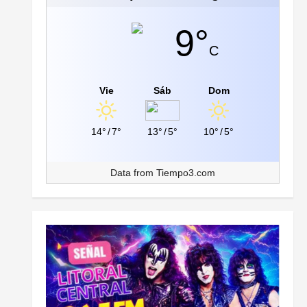
9°
C
Vie
Sáb
Dom
14°
/
7°
13°
/
5°
10°
/
5°
Data from
Tiempo3.com