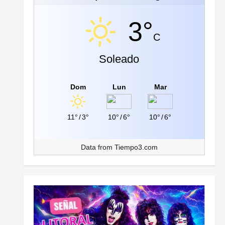
3°
C
Soleado
Dom
Lun
Mar
11°
/
3°
10°
/
6°
10°
/
6°
Data from
Tiempo3.com