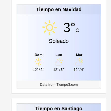
Tiempo en Navidad
3°
C
Soleado
Dom
Lun
Mar
12°
/
2°
12°
/
3°
12°
/
4°
Data from
Tiempo3.com
Tiempo en Santiago