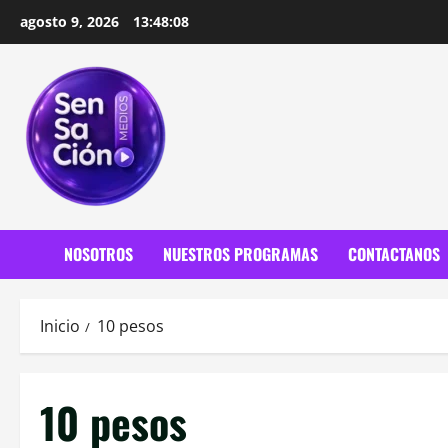
Saltar
agosto 9, 2026
13:48:09
al
contenido
NOSOTROS
NUESTROS PROGRAMAS
CONTACTANOS
Inicio
10 pesos
10 pesos