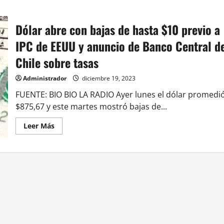
Dólar abre con bajas de hasta $10 previo a
IPC de EEUU y anuncio de Banco Central d
Chile sobre tasas
Administrador
diciembre 19, 2023
FUENTE: BIO BIO LA RADIO Ayer lunes el dólar promedi
$875,67 y este martes mostró bajas de...
Leer
Leer Más
más
acerca
de
Dólar
abre
con
bajas
de
hasta
$10
previo
a
IPC
de