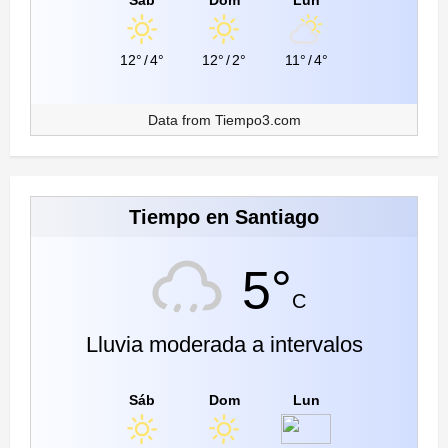
12°
/
4°
12°
/
2°
11°
/
4°
Data from
Tiempo3.com
Tiempo en Santiago
5°
C
Lluvia moderada a intervalos
Sáb
Dom
Lun