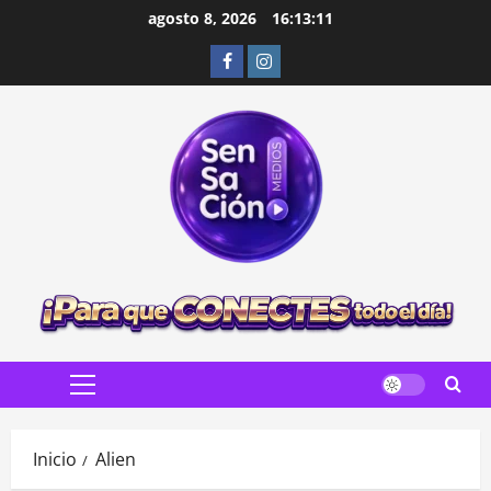
Saltar
agosto 8, 2026
16:13:13
al
Facebook
Instagram
contenido
Menú
principal
Inicio
Alien