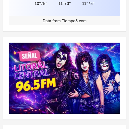
10°
/
5°
11°
/
3°
11°
/
5°
Data from
Tiempo3.com